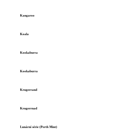
Kangaroo
Koala
Kookaburra
Kookaburra
Krugerrand
Krugerrnad
Lunární série (Perth Mint)