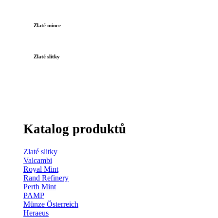
Zlaté mince
Zlaté slitky
Katalog produktů
Zlaté slitky
Valcambi
Royal Mint
Rand Refinery
Perth Mint
PAMP
Münze Österreich
Heraeus