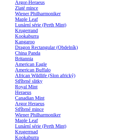
Argor-Heraeus
Zlaté mince
Wiener Philharmoniker
Maple Leaf
Lunární série (Perth Mint)
Krugerrand
Kookaburra
Kangaroo
Dragon Rectangular (Obdelník)
China Panda
Britannia
American Eagle
American Buffalo
African Wildlife (Slon africký)
Stříbrné slitky
Royal Mint
Heraeus
Canadian Mint
Argor Heraeus
Stříbrné mince
Wiener Philharmoniker
Maple Leaf
Lunární série (Perth Mint)
Krugerrnad
Kookaburra