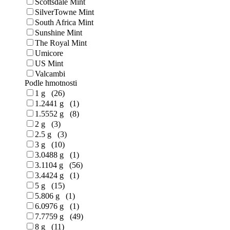
Scottsdale Mint
SilverTowne Mint
South Africa Mint
Sunshine Mint
The Royal Mint
Umicore
US Mint
Valcambi
Podle hmotnosti
1 g (26)
1.2441 g (1)
1.5552 g (8)
2 g (3)
2.5 g (3)
3 g (10)
3.0488 g (1)
3.1104 g (56)
3.4424 g (1)
5 g (15)
5.806 g (1)
6.0976 g (1)
7.7759 g (49)
8 g (11)