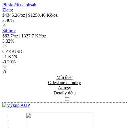
Přeskočit na obsah
Zlato:
$
4345.26
/oz |
91250.46
Kč/oz
2.40
%
Stříbro:
$
63.7
/oz |
1337.7
Kč/oz
3.32
%
CZK/USD:
21
Kč/$
-0.29
%
Můj účet
Odeslané nabídky
Adresy
Detaily účtu