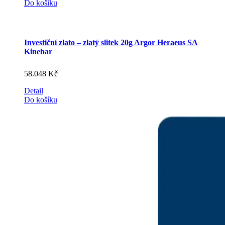
Do košíku
Investiční zlato – zlatý slitek 20g Argor Heraeus SA
Kinebar
58.048
Kč
Detail
Do košíku