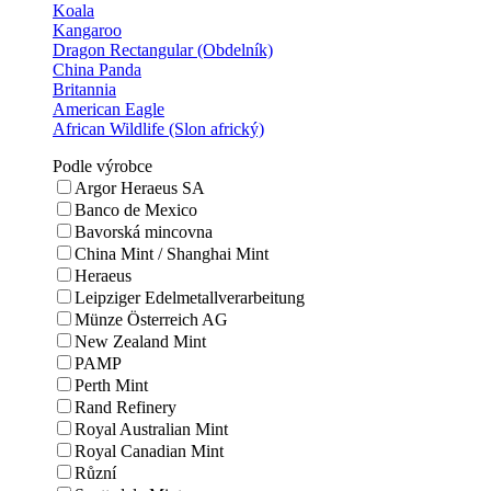
Koala
Kangaroo
Dragon Rectangular (Obdelník)
China Panda
Britannia
American Eagle
African Wildlife (Slon africký)
Podle výrobce
Argor Heraeus SA
Banco de Mexico
Bavorská mincovna
China Mint / Shanghai Mint
Heraeus
Leipziger Edelmetallverarbeitung
Münze Österreich AG
New Zealand Mint
PAMP
Perth Mint
Rand Refinery
Royal Australian Mint
Royal Canadian Mint
Různí