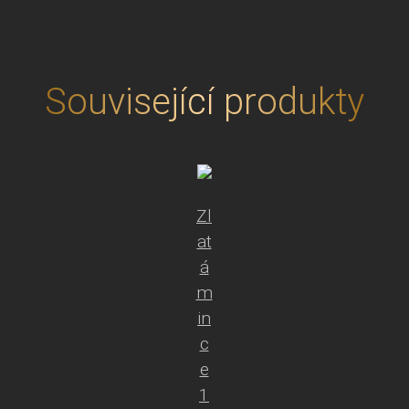
30g
2026
množství
Související produkty
Zl
at
á
m
in
c
e
1