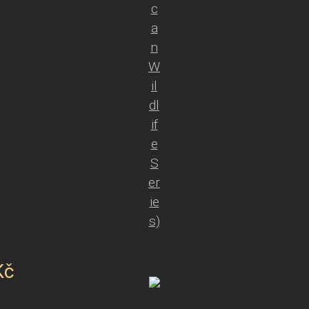
c
a
n
W
il
dl
if
e
S
er
ie
s)
Kč