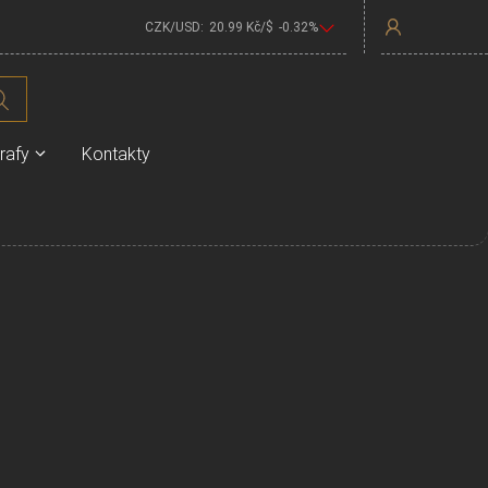
CZK/USD:
20.99
Kč/$
-0.32
%
rafy
Kontakty