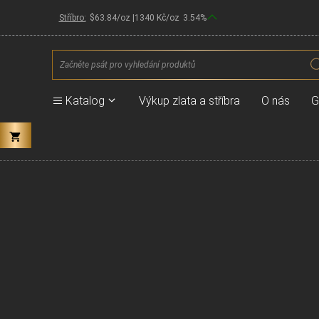
Stříbro:
$
63.84
/oz |
1340
Kč/oz
3.54
%
Products
search
Katalog
Výkup zlata a stříbra
O nás
G