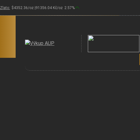
Zlato:
$
4352.36
/oz |
91356.04
Kč/oz
2.57
%