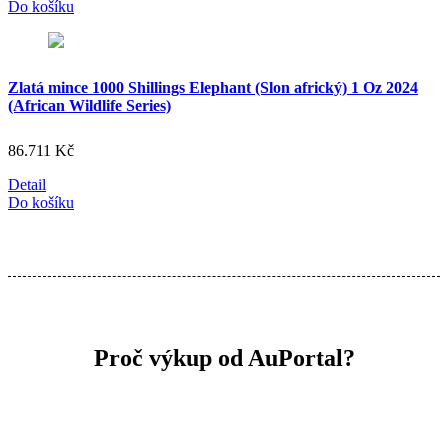
Do košíku
Zlatá mince 1000 Shillings Elephant (Slon africký) 1 Oz 2024
(African Wildlife Series)
86.711
Kč
Detail
Do košíku
Proč výkup od AuPortal?