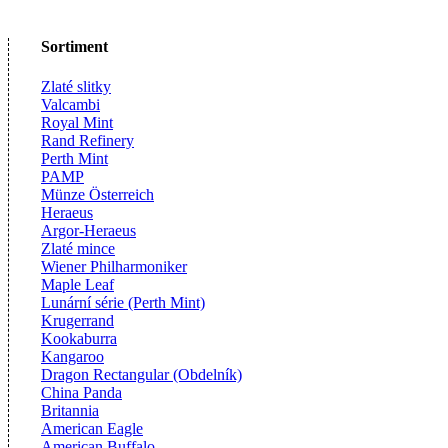
Sortiment
Zlaté slitky
Valcambi
Royal Mint
Rand Refinery
Perth Mint
PAMP
Münze Österreich
Heraeus
Argor-Heraeus
Zlaté mince
Wiener Philharmoniker
Maple Leaf
Lunární série (Perth Mint)
Krugerrand
Kookaburra
Kangaroo
Dragon Rectangular (Obdelník)
China Panda
Britannia
American Eagle
American Buffalo