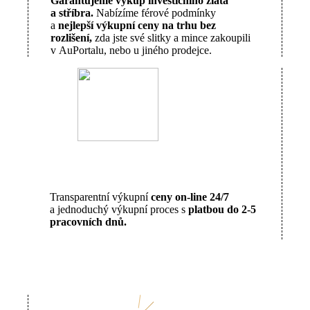
Garantujeme výkup investičního zlata
a stříbra.
Nabízíme férové podmínky
a
nejlepší výkupní ceny na trhu bez
rozlišení,
zda jste své slitky a mince zakoupili
v AuPortalu, nebo u jiného prodejce.
Transparentní výkupní
ceny on-line 24/7
a jednoduchý výkupní proces s
platbou do 2-5
pracovních dnů.