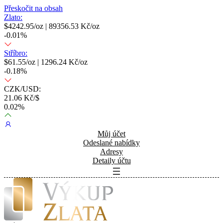
Přeskočit na obsah
Zlato:
$
4242.95
/oz |
89356.53
Kč/oz
-0.01
%
Stříbro:
$
61.55
/oz |
1296.24
Kč/oz
-0.18
%
CZK/USD:
21.06
Kč/$
0.02
%
Můj účet
Odeslané nabídky
Adresy
Detaily účtu