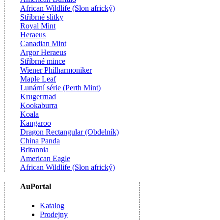
African Wildlife (Slon africký)
Stříbrné slitky
Royal Mint
Heraeus
Canadian Mint
Argor Heraeus
Stříbrné mince
Wiener Philharmoniker
Maple Leaf
Lunární série (Perth Mint)
Krugerrnad
Kookaburra
Koala
Kangaroo
Dragon Rectangular (Obdelník)
China Panda
Britannia
American Eagle
African Wildlife (Slon africký)
AuPortal
Katalog
Prodejny