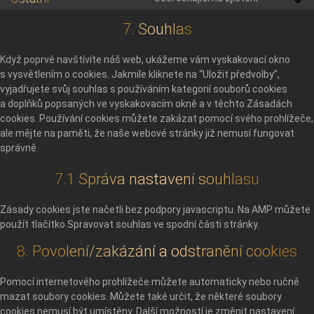
Consent
service
to
complian
7. Souhlas
service
ostatní
Když poprvé navštívíte náš web, ukážeme vám vyskakovací okno
s vysvětlením o cookies. Jakmile kliknete na “Uložit předvolby”,
vyjadřujete svůj souhlas s používáním kategorií souborů cookies
a doplňků popsaných ve vyskakovacím okně a v těchto Zásadách
cookies. Používání cookies můžete zakázat pomocí svého prohlížeče,
ale mějte na paměti, že naše webové stránky již nemusí fungovat
správně.
7.1 Správa nastavení souhlasu
Zásady cookies jste načetli bez podpory javascriptu. Na AMP můžete
použít tlačítko Spravovat souhlas ve spodní části stránky.
8. Povolení/zakázání a odstranění cookies
Pomocí internetového prohlížeče můžete automaticky nebo ručně
mazat soubory cookies. Můžete také určit, že některé soubory
cookies nemusí být umístěny. Další možností je změnit nastavení