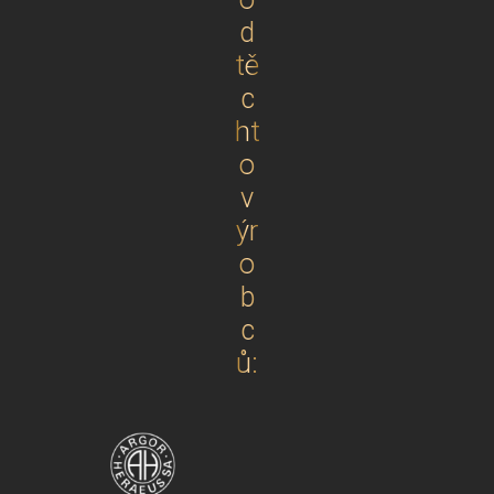
d
tě
c
ht
o
v
ýr
o
b
c
ů: