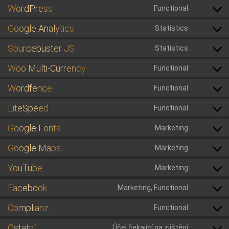
to
WordPress
Functional
Consent
service
to
woocomm
Google Analytics
Statistics
Consent
service
to
wordpres
Sourcebuster JS
Statistics
Consent
service
to
google-
Woo Multi-Currency
Functional
Consent
service
analytics
to
sourcebus
Wordfence
Functional
Consent
service
js
to
woo-
LiteSpeed
Functional
Consent
service
multi-
to
wordfenc
currency
Google Fonts
Marketing
Consent
service
to
litespeed
Google Maps
Marketing
Consent
service
to
google-
YouTube
Marketing
Consent
service
fonts
to
google-
Facebook
Marketing, Functional
Consent
service
maps
to
youtube
Complianz
Functional
Consent
service
to
facebook
Ostatní
Účel čekající na zjištění