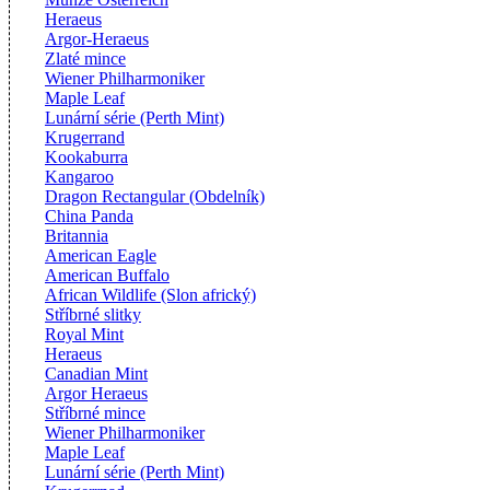
Heraeus
Argor-Heraeus
Zlaté mince
Wiener Philharmoniker
Maple Leaf
Lunární série (Perth Mint)
Krugerrand
Kookaburra
Kangaroo
Dragon Rectangular (Obdelník)
China Panda
Britannia
American Eagle
American Buffalo
African Wildlife (Slon africký)
Stříbrné slitky
Royal Mint
Heraeus
Canadian Mint
Argor Heraeus
Stříbrné mince
Wiener Philharmoniker
Maple Leaf
Lunární série (Perth Mint)