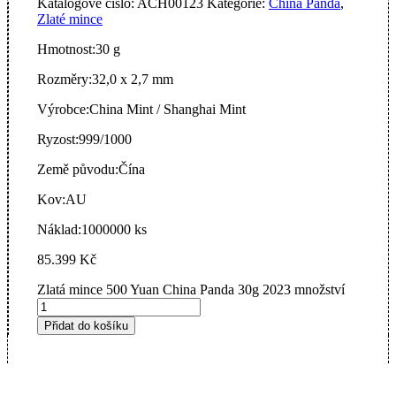
Katalogové číslo:
ACH00123
Kategorie:
China Panda
,
Zlaté mince
Hmotnost:
30 g
Rozměry:
32,0 x 2,7 mm
Výrobce:
China Mint / Shanghai Mint
Ryzost:
999/1000
Země původu:
Čína
Kov:
AU
Náklad:
1000000 ks
85.399
Kč
Zlatá mince 500 Yuan China Panda 30g 2023 množství
Přidat do košíku