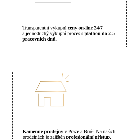
Transparentní výkupní
ceny on-line 24/7
a jednoduchý výkupní proces s
platbou do 2-5
pracovních dnů.
Kamenné prodejny
v Praze a Brně. Na našich
prodejnách je zajištěn
profesionální přístup
,