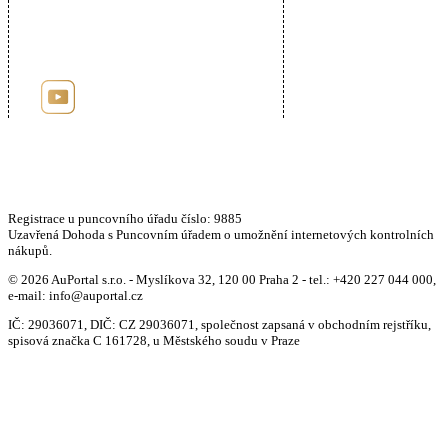
Registrace u puncovního úřadu číslo: 9885
Uzavřená Dohoda s Puncovním úřadem o umožnění internetových kontrolních
nákupů.
© 2026 AuPortal s.r.o. - Myslíkova 32, 120 00 Praha 2 - tel.: +420 227 044 000,
e-mail: info@auportal.cz
IČ: 29036071, DIČ: CZ 29036071, společnost zapsaná v obchodním rejstříku,
spisová značka C 161728, u Městského soudu v Praze