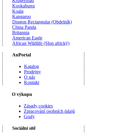
Krugerrnad
Kookaburra
Koala
Kangaroo
Dragon Rectangular (Obdelník)
China Panda
Britannia
American Eagle
African Wildlife (Slon africký)
AuPortal
Katalog
Prodejny
O nás
Kontakt
O výkupu
Zásady cookies
Zpracování osobních údajů
Grafy
Sociální sítě