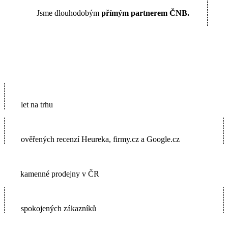
Jsme dlouhodobým
přímým partnerem ČNB.
16
let na trhu
5600+
ověřených recenzí Heureka, firmy.cz a Google.cz
2
kamenné prodejny v ČR
65000+
spokojených zákazníků