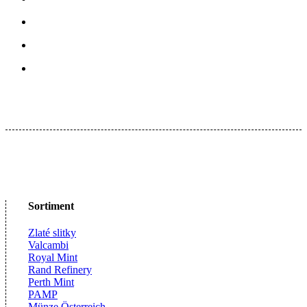
Sortiment
Zlaté slitky
Valcambi
Royal Mint
Rand Refinery
Perth Mint
PAMP
Münze Österreich