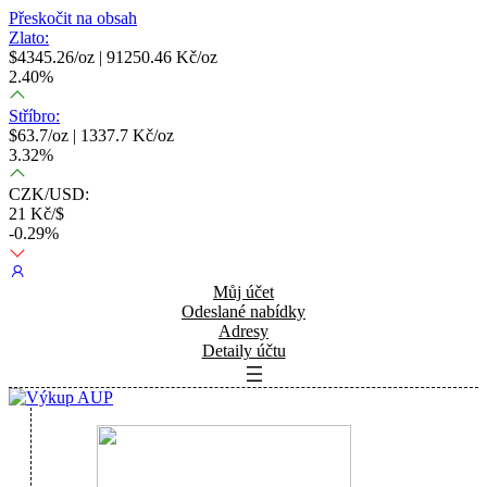
Přeskočit na obsah
Zlato:
$
4345.26
/oz |
91250.46
Kč/oz
2.40
%
Stříbro:
$
63.7
/oz |
1337.7
Kč/oz
3.32
%
CZK/USD:
21
Kč/$
-0.29
%
Můj účet
Odeslané nabídky
Adresy
Detaily účtu