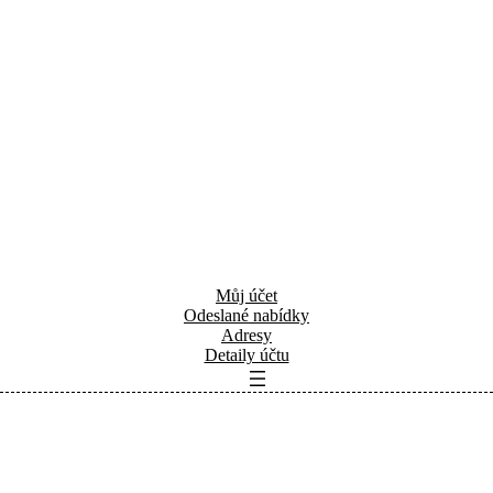
Můj účet
Odeslané nabídky
Adresy
Detaily účtu