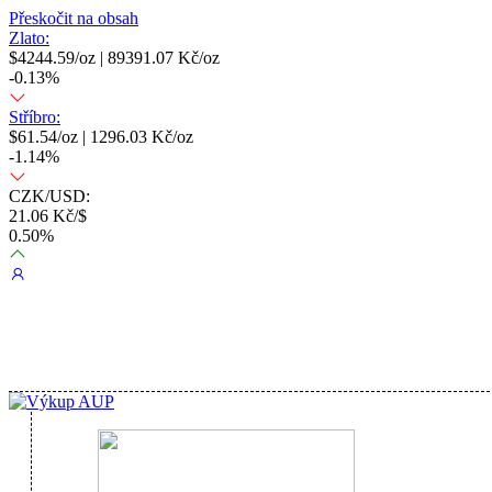
Přeskočit na obsah
Zlato:
$
4244.59
/oz |
89391.07
Kč/oz
-0.13
%
Stříbro:
$
61.54
/oz |
1296.03
Kč/oz
-1.14
%
CZK/USD:
21.06
Kč/$
0.50
%