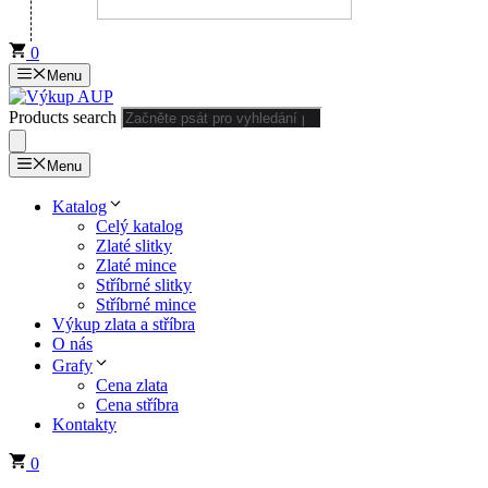
0
Menu
Products search
Menu
Katalog
Celý katalog
Zlaté slitky
Zlaté mince
Stříbrné slitky
Stříbrné mince
Výkup zlata a stříbra
O nás
Grafy
Cena zlata
Cena stříbra
Kontakty
0