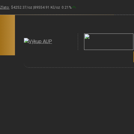
Zlato:
$
4252.37
/oz |
89554.91
Kč/oz
0.21
%