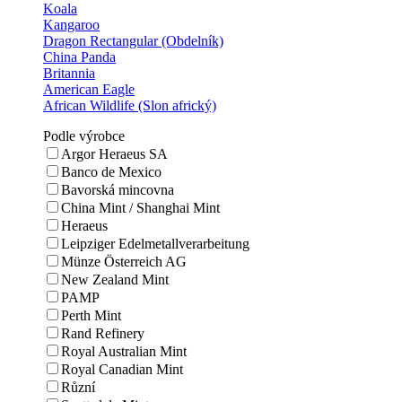
Koala
Kangaroo
Dragon Rectangular (Obdelník)
China Panda
Britannia
American Eagle
African Wildlife (Slon africký)
Podle výrobce
Argor Heraeus SA
Banco de Mexico
Bavorská mincovna
China Mint / Shanghai Mint
Heraeus
Leipziger Edelmetallverarbeitung
Münze Österreich AG
New Zealand Mint
PAMP
Perth Mint
Rand Refinery
Royal Australian Mint
Royal Canadian Mint
Různí