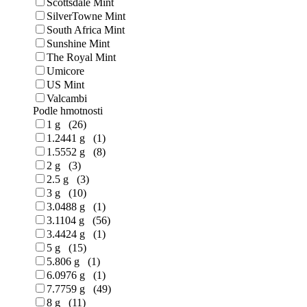
Scottsdale Mint
SilverTowne Mint
South Africa Mint
Sunshine Mint
The Royal Mint
Umicore
US Mint
Valcambi
Podle hmotnosti
1 g (26)
1.2441 g (1)
1.5552 g (8)
2 g (3)
2.5 g (3)
3 g (10)
3.0488 g (1)
3.1104 g (56)
3.4424 g (1)
5 g (15)
5.806 g (1)
6.0976 g (1)
7.7759 g (49)
8 g (11)