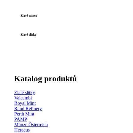
Zlaté mince
Zlaté slitky
Katalog produktů
Zlaté slitky
Valcambi
Royal Mint
Rand Refinery
Perth Mint
PAMP
Münze Österreich
Heraeus