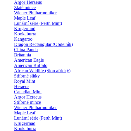
Argor-Heraeus
Zlaté mince
Wiener Philharmoniker
Maple Leaf
Lunární série (Perth Mint)
Krugerrand
Kookaburra
Kangaroo
Dragon Rectangular (Obdelník)
China Panda
Britannia
American Eagle
American Buffalo
African Wildlife (Slon africký)
Stříbrné slitky
Royal Mint
Heraeus
Canadian Mint
Argor Heraeus
Stříbrné mince
Wiener Philharmoniker
Maple Leaf
Lunární série (Perth Mint)
Krugerrnad
Kookaburra