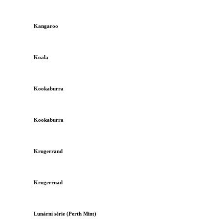
Kangaroo
Koala
Kookaburra
Kookaburra
Krugerrand
Krugerrnad
Lunární série (Perth Mint)