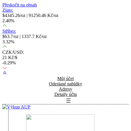
Přeskočit na obsah
Zlato:
$
4345.26
/oz |
91250.46
Kč/oz
2.40
%
Stříbro:
$
63.7
/oz |
1337.7
Kč/oz
3.32
%
CZK/USD:
21
Kč/$
-0.29
%
Můj účet
Odeslané nabídky
Adresy
Detaily účtu