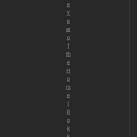
e
Y
e
ar
o
f
th
e
H
o
rs
e
(
R
o
k
k