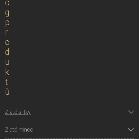
o
g
p
r
o
d
u
k
t
ů
Zlaté slitky
Zlaté mince