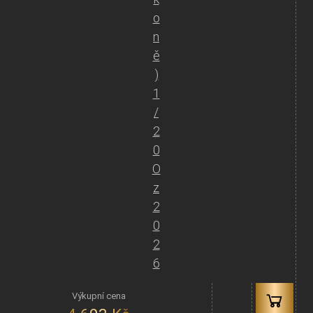
o
n
ě
)
1
/
2
0
O
z
2
0
2
6