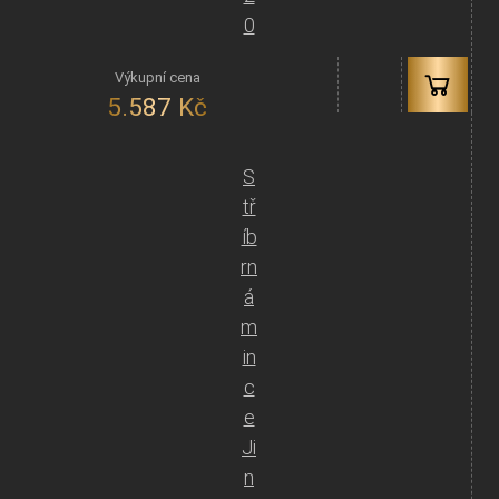
0
5.587
Kč
S
tř
íb
rn
á
m
in
c
e
Ji
n