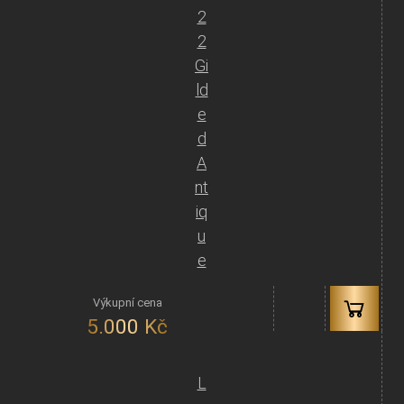
2
2
Gi
ld
e
d
A
nt
iq
u
e
5.000
Kč
L