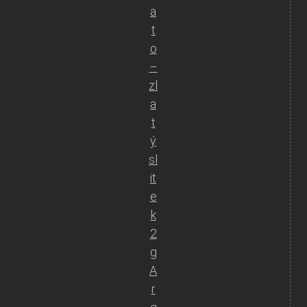
a
t
o
–
zl
a
t
ý
sl
it
e
k
2
g
A
r