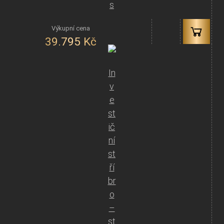
s
39.795
Kč
In
v
e
st
ič
ní
st
ří
br
o
–
st