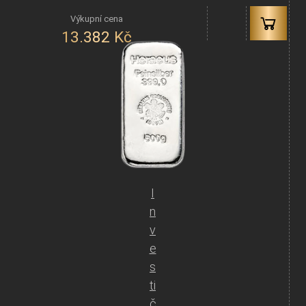
13.382
Kč
I
n
v
e
s
ti
č