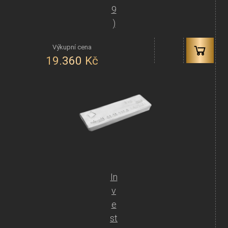
9
)
19.360
Kč
In
v
e
st