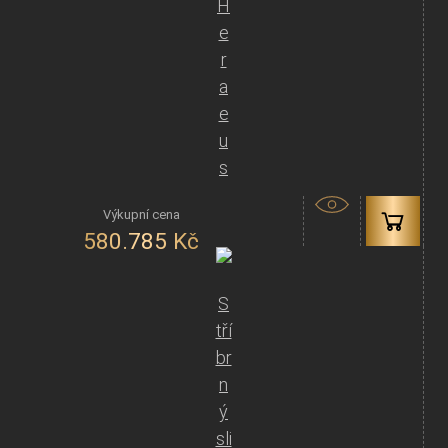
H
e
r
a
e
u
s
580.785
Kč
S
tří
br
n
ý
sli