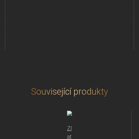
Zlatá
mince
Přidat do košíku
500
Yuan
China
Panda
30g
2021
množství
Související produkty
Zl
at