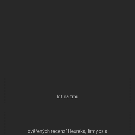
Jsme dlouhodobým
přímým partnerem ČNB.
let na trhu
ověřených recenzí Heureka, firmy.cz a