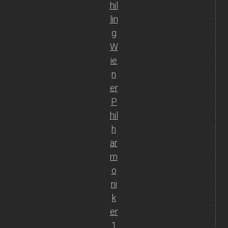
hil
lin
g
W
ie
n
er
P
hil
h
ar
m
o
ni
k
er
1