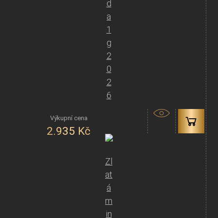
d
a
1
g
2
0
2
6
2.935
Kč
Zl
at
á
m
in