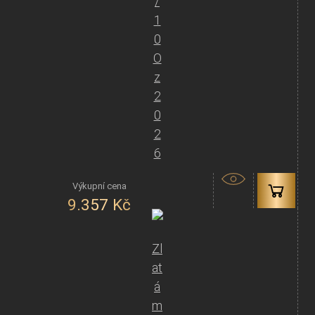
/
1
0
O
z
2
0
2
6
9.357
Kč
Zl
at
á
m