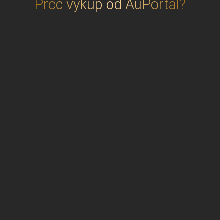
Proč výkup od AuPortal?
Patříme mezi
významné obchodníky
s investičním zlatem a stříbrem
v České
republice s tradicí od roku 2010.