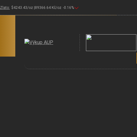
Zlato:
$
4243.43
/oz |
89366.64
Kč/oz
-0.16
%