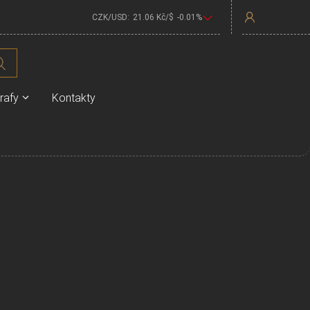
CZK/USD:
21.06
Kč/$
-0.01
%
rafy
Kontakty