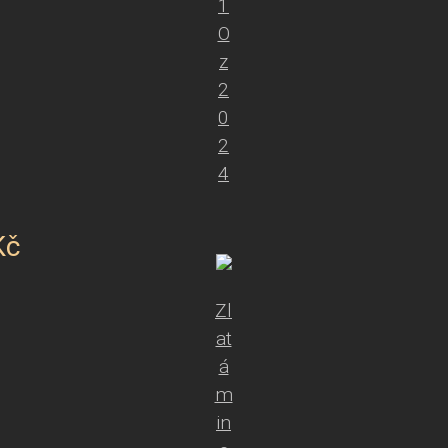
1
O
z
2
0
2
4
Kč
Zl
at
á
m
in