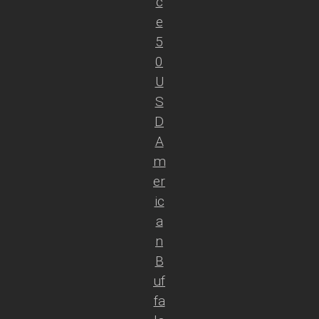
c
e
5
0
U
S
D
A
m
er
ic
a
n
B
uf
fa