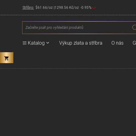
Stříbro:
$
61.66
/oz |
1298.56
Kč/oz
-0.95
%
Products
search
Katalog
Výkup zlata a stříbra
O nás
G