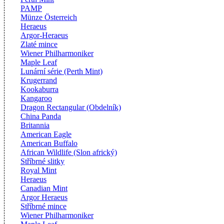
PAMP
Münze Österreich
Heraeus
Argor-Heraeus
Zlaté mince
Wiener Philharmoniker
Maple Leaf
Lunární série (Perth Mint)
Krugerrand
Kookaburra
Kangaroo
Dragon Rectangular (Obdelník)
China Panda
Britannia
American Eagle
American Buffalo
African Wildlife (Slon africký)
Stříbrné slitky
Royal Mint
Heraeus
Canadian Mint
Argor Heraeus
Stříbrné mince
Wiener Philharmoniker