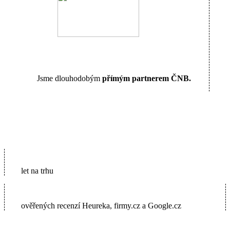
Jsme dlouhodobým
přímým partnerem ČNB.
16
let na trhu
5600+
ověřených recenzí Heureka, firmy.cz a Google.cz
2