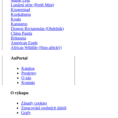
Maple Leaf
Lunární série (Perth Mint)
Krugerrnad
Kookaburra
Koala
Kangaroo
Dragon Rectangular (Obdelník)
China Panda
Britannia
American Eagle
African Wildlife (Slon africký)
AuPortal
Katalog
Prodejny
O nás
Kontakt
O výkupu
Zásady cookies
Zpracování osobních údajů
Grafy