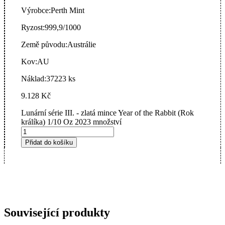
Výrobce:
Perth Mint
Ryzost:
999,9/1000
Země původu:
Austrálie
Kov:
AU
Náklad:
37223 ks
9.128
Kč
Lunární série III. - zlatá mince Year of the Rabbit (Rok
králíka) 1/10 Oz 2023 množství
Přidat do košíku
Související produkty