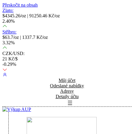
Přeskočit na obsah
Zlato:
$
4345.26
/oz |
91250.46
Kč/oz
2.40
%
Stříbro:
$
63.7
/oz |
1337.7
Kč/oz
3.32
%
CZK/USD:
21
Kč/$
-0.29
%
Můj účet
Odeslané nabídky
Adresy
Detaily účtu