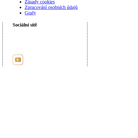
Zásady cookies
Zpracování osobních údajů
Grafy
Sociální sítě
Registrace u puncovního úřadu číslo: 9885
Uzavřená Dohoda s Puncovním úřadem o umožnění internetových kontrolních
nákupů.
© 2026 AuPortal s.r.o. - Myslíkova 32, 120 00 Praha 2 - tel.: +420 227 044 000,
e-mail: info@auportal.cz
IČ: 29036071, DIČ: CZ 29036071, společnost zapsaná v obchodním rejstříku,
spisová značka C 161728, u Městského soudu v Praze