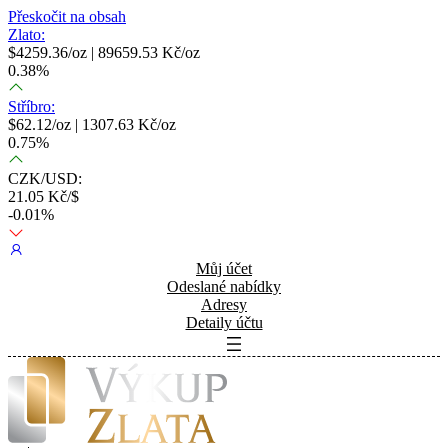
Přeskočit na obsah
Zlato:
$
4259.36
/oz |
89659.53
Kč/oz
0.38
%
Stříbro:
$
62.12
/oz |
1307.63
Kč/oz
0.75
%
CZK/USD:
21.05
Kč/$
-0.01
%
Můj účet
Odeslané nabídky
Adresy
Detaily účtu