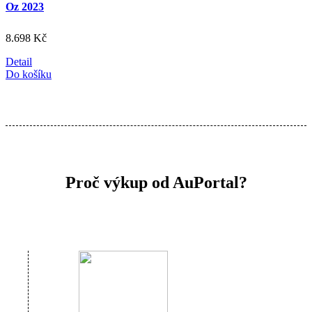
Oz 2023
8.698
Kč
Detail
Do košíku
Proč výkup od AuPortal?