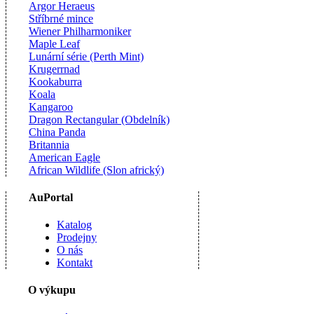
Argor Heraeus
Stříbrné mince
Wiener Philharmoniker
Maple Leaf
Lunární série (Perth Mint)
Krugerrnad
Kookaburra
Koala
Kangaroo
Dragon Rectangular (Obdelník)
China Panda
Britannia
American Eagle
African Wildlife (Slon africký)
AuPortal
Katalog
Prodejny
O nás
Kontakt
O výkupu