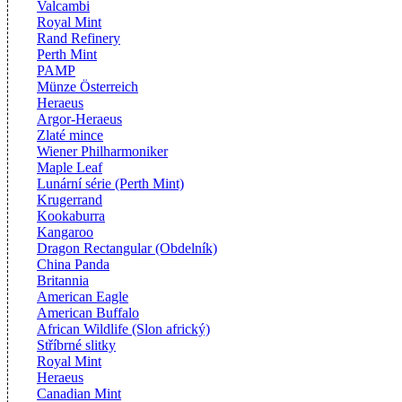
Valcambi
Royal Mint
Rand Refinery
Perth Mint
PAMP
Münze Österreich
Heraeus
Argor-Heraeus
Zlaté mince
Wiener Philharmoniker
Maple Leaf
Lunární série (Perth Mint)
Krugerrand
Kookaburra
Kangaroo
Dragon Rectangular (Obdelník)
China Panda
Britannia
American Eagle
American Buffalo
African Wildlife (Slon africký)
Stříbrné slitky
Royal Mint
Heraeus
Canadian Mint