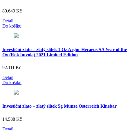
89.649
Kč
Detail
Do košíku
Investiční zlato – zlatý slitek 1 Oz Argor Heraeus SA Year of the
Ox (Rok buvola) 2021 Limited Edition
92.111
Kč
Detail
Do košíku
Investiční zlato – zlatý slitek 5g Münze Österreich Kinebar
14.588
Kč
Detail