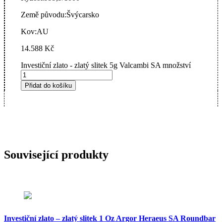
Země původu:
Švýcarsko
Kov:
AU
14.588
Kč
Investiční zlato - zlatý slitek 5g Valcambi SA množství
Přidat do košíku
Související produkty
Investiční zlato – zlatý slitek 1 Oz Argor Heraeus SA Roundbar