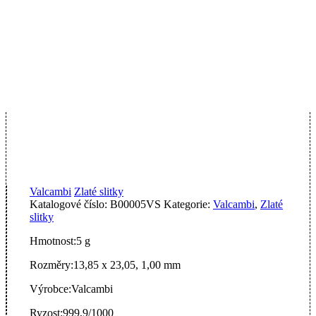
Valcambi
Zlaté slitky
Katalogové číslo:
B00005VS
Kategorie:
Valcambi
,
Zlaté
slitky
Hmotnost:
5 g
Rozměry:
13,85 x 23,05, 1,00 mm
Výrobce:
Valcambi
Ryzost:
999,9/1000