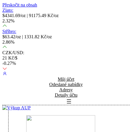
Přeskočit na obsah
Zlato:
$
4341.69
/oz |
91175.49
Kč/oz
2.32
%
Stříbro:
$
63.42
/oz |
1331.82
Kč/oz
2.86
%
CZK/USD:
21
Kč/$
-0.27
%
Můj účet
Odeslané nabídky
Adresy
Detaily účtu