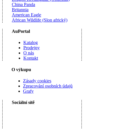
China Panda
Britannia
American Eagle
African Wildlife (Slon africký)
AuPortal
Katalog
Prodejny
O nás
Kontakt
O výkupu
Zásady cookies
Zpracování osobních údajů
Grafy
Sociální sítě