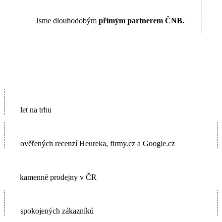
Jsme dlouhodobým
přímým partnerem ČNB.
16
let na trhu
5600+
ověřených recenzí Heureka, firmy.cz a Google.cz
2
kamenné prodejny v ČR
65000+
spokojených zákazníků