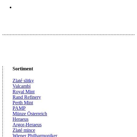
Sortiment
Zlaté slitky
Valcambi
Royal Mint
Rand Refinery
Perth Mint
PAMP
Münze Österreich
Heraeus
Argor-Heraeus
Zlaté mince
Wiener Philharmoniker