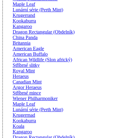
Maple Leaf
Lunární série (Perth Mint)
Krugerrand
Kookaburra
Kangaroo
Dragon Rectangular (Obdelník)
China Panda
Britannia
American Eagle
American Buffalo
African Wildlife (Slon africký)
Stříbrné slitky
Royal Mint
Heraeus
Canadian Mint
Argor Heraeus
Stříbrné mince
Wiener Philharmoniker
Maple Leaf
Lunární série (Perth Mint)
Krugerrnad
Kookaburra
Koala
Kangaroo
Dragon Rectangular (Obdelník)