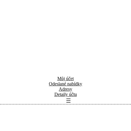
Můj účet
Odeslané nabídky
Adresy
Detaily účtu