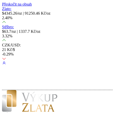
Přeskočit na obsah
Zlato:
$
4345.26
/oz |
91250.46
Kč/oz
2.40
%
Stříbro:
$
63.7
/oz |
1337.7
Kč/oz
3.32
%
CZK/USD:
21
Kč/$
-0.29
%