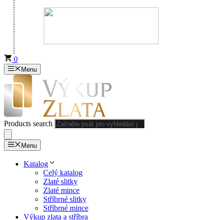
0
Menu
Products search
Menu
Katalog
Celý katalog
Zlaté slitky
Zlaté mince
Stříbrné slitky
Stříbrné mince
Výkup zlata a stříbra