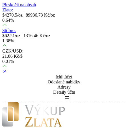
Přeskočit na obsah
Zlato:
$
4270.5
/oz |
89936.73
Kč/oz
0.64
%
Stříbro:
$
62.51
/oz |
1316.46
Kč/oz
1.38
%
CZK/USD:
21.06
Kč/$
0.01
%
Můj účet
Odeslané nabídky
Adresy
Detaily účtu