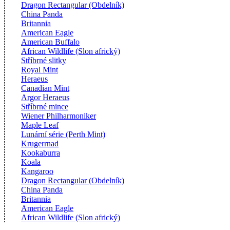
Dragon Rectangular (Obdelník)
China Panda
Britannia
American Eagle
American Buffalo
African Wildlife (Slon africký)
Stříbrné slitky
Royal Mint
Heraeus
Canadian Mint
Argor Heraeus
Stříbrné mince
Wiener Philharmoniker
Maple Leaf
Lunární série (Perth Mint)
Krugerrnad
Kookaburra
Koala
Kangaroo
Dragon Rectangular (Obdelník)
China Panda
Britannia
American Eagle
African Wildlife (Slon africký)