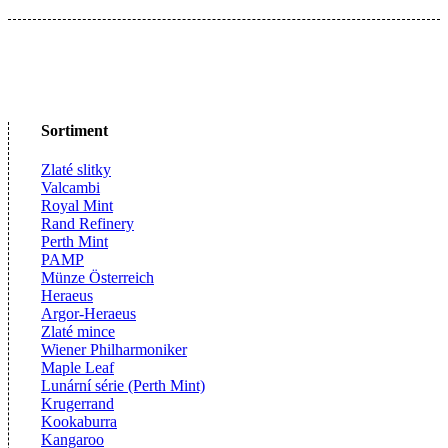
Sortiment
Zlaté slitky
Valcambi
Royal Mint
Rand Refinery
Perth Mint
PAMP
Münze Österreich
Heraeus
Argor-Heraeus
Zlaté mince
Wiener Philharmoniker
Maple Leaf
Lunární série (Perth Mint)
Krugerrand
Kookaburra
Kangaroo