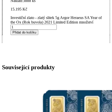
Náklad:
3888 ks
15.195
Kč
Investiční zlato - zlatý slitek 5g Argor Heraeus SA Year of
the Ox (Rok buvola) 2021 Limited Edition množství
Přidat do košíku
Související produkty