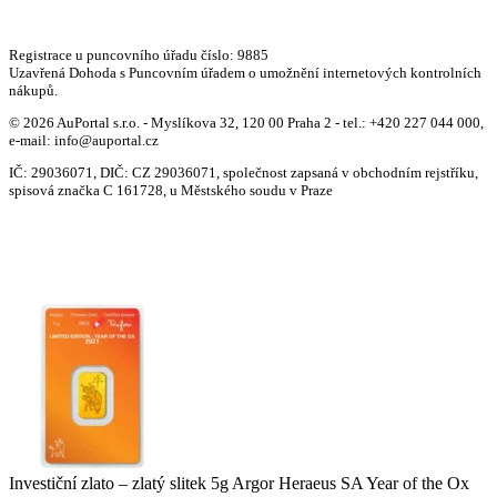
Registrace u puncovního úřadu číslo: 9885
Uzavřená Dohoda s Puncovním úřadem o umožnění internetových kontrolních
nákupů.
© 2026 AuPortal s.r.o. - Myslíkova 32, 120 00 Praha 2 - tel.: +420 227 044 000,
e-mail: info@auportal.cz
IČ: 29036071, DIČ: CZ 29036071, společnost zapsaná v obchodním rejstříku,
spisová značka C 161728, u Městského soudu v Praze
Investiční zlato – zlatý slitek 5g Argor Heraeus SA Year of the Ox