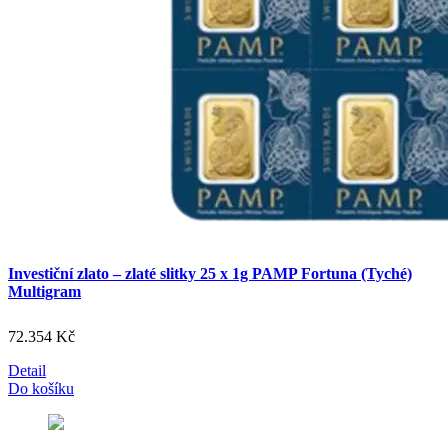
Investiční zlato – zlaté slitky 25 x 1g PAMP Fortuna (Tyché)
Multigram
72.354
Kč
Detail
Do košíku