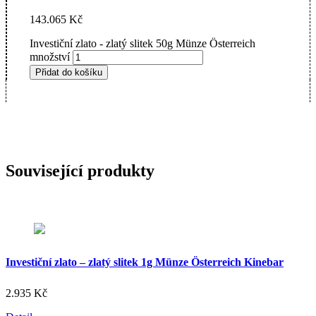
143.065
Kč
Investiční zlato - zlatý slitek 50g Münze Österreich
množství
Přidat do košíku
Související produkty
Investiční zlato – zlatý slitek 1g Münze Österreich Kinebar
2.935
Kč