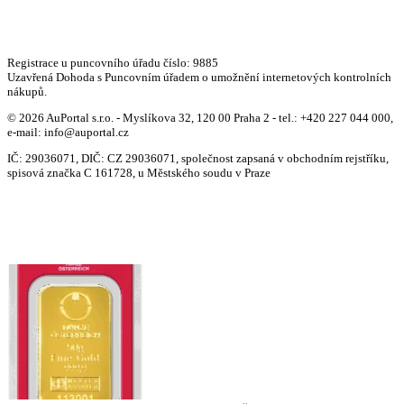
Registrace u puncovního úřadu číslo: 9885
Uzavřená Dohoda s Puncovním úřadem o umožnění internetových kontrolních
nákupů.
© 2026 AuPortal s.r.o. - Myslíkova 32, 120 00 Praha 2 - tel.: +420 227 044 000,
e-mail: info@auportal.cz
IČ: 29036071, DIČ: CZ 29036071, společnost zapsaná v obchodním rejstříku,
spisová značka C 161728, u Městského soudu v Praze