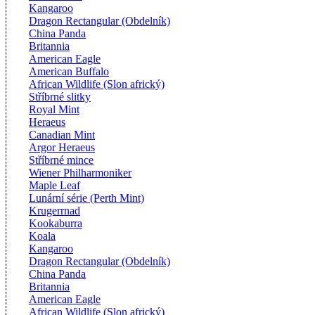
Kangaroo
Dragon Rectangular (Obdelník)
China Panda
Britannia
American Eagle
American Buffalo
African Wildlife (Slon africký)
Stříbrné slitky
Royal Mint
Heraeus
Canadian Mint
Argor Heraeus
Stříbrné mince
Wiener Philharmoniker
Maple Leaf
Lunární série (Perth Mint)
Krugerrnad
Kookaburra
Koala
Kangaroo
Dragon Rectangular (Obdelník)
China Panda
Britannia
American Eagle
African Wildlife (Slon africký)