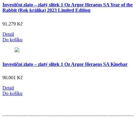
Investiční zlato – zlatý slitek 1 Oz Argor Heraeus SA Year of the
Rabbit (Rok králíka) 2023 Limited Edition
91.279
Kč
Detail
Do košíku
Investiční zlato – zlatý slitek 1 Oz Argor Heraeus SA Kinebar
90.001
Kč
Detail
Do košíku