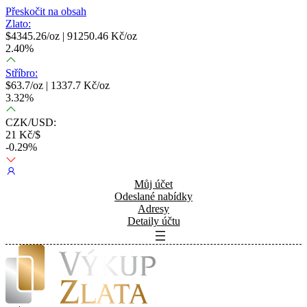
Přeskočit na obsah
Zlato:
$
4345.26
/oz |
91250.46
Kč/oz
2.40
%
Stříbro:
$
63.7
/oz |
1337.7
Kč/oz
3.32
%
CZK/USD:
21
Kč/$
-0.29
%
Můj účet
Odeslané nabídky
Adresy
Detaily účtu