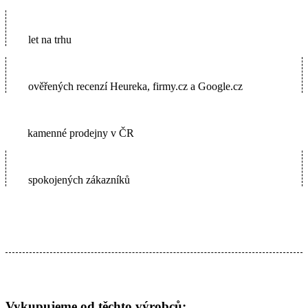
16
let na trhu
5600+
ověřených recenzí Heureka, firmy.cz a Google.cz
2
kamenné prodejny v ČR
65000+
spokojených zákazníků
Vykupujeme od těchto výrobců: