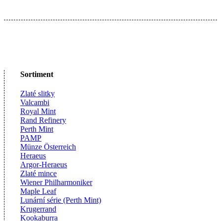
Sortiment
Zlaté slitky
Valcambi
Royal Mint
Rand Refinery
Perth Mint
PAMP
Münze Österreich
Heraeus
Argor-Heraeus
Zlaté mince
Wiener Philharmoniker
Maple Leaf
Lunární série (Perth Mint)
Krugerrand
Kookaburra