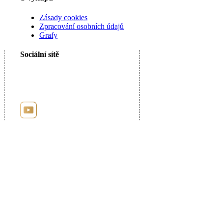
Zásady cookies
Zpracování osobních údajů
Grafy
Sociální sítě
Registrace u puncovního úřadu číslo: 9885
Uzavřená Dohoda s Puncovním úřadem o umožnění internetových kontrolních
nákupů.
© 2026 AuPortal s.r.o. - Myslíkova 32, 120 00 Praha 2 - tel.: +420 227 044 000,
e-mail: info@auportal.cz