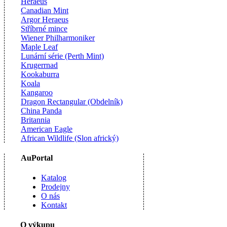
Heraeus
Canadian Mint
Argor Heraeus
Stříbrné mince
Wiener Philharmoniker
Maple Leaf
Lunární série (Perth Mint)
Krugerrnad
Kookaburra
Koala
Kangaroo
Dragon Rectangular (Obdelník)
China Panda
Britannia
American Eagle
African Wildlife (Slon africký)
AuPortal
Katalog
Prodejny
O nás
Kontakt
O výkupu