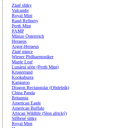
Zlaté slitky
Valcambi
Royal Mint
Rand Refinery
Perth Mint
PAMP
Münze Österreich
Heraeus
Argor-Heraeus
Zlaté mince
Wiener Philharmoniker
Maple Leaf
Lunární série (Perth Mint)
Krugerrand
Kookaburra
Kangaroo
Dragon Rectangular (Obdelník)
China Panda
Britannia
American Eagle
American Buffalo
African Wildlife (Slon africký)
Stříbrné slitky
Royal Mint