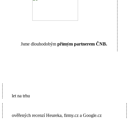
Jsme dlouhodobým
přímým partnerem ČNB.
16
let na trhu
5600+
ověřených recenzí Heureka, firmy.cz a Google.cz
2