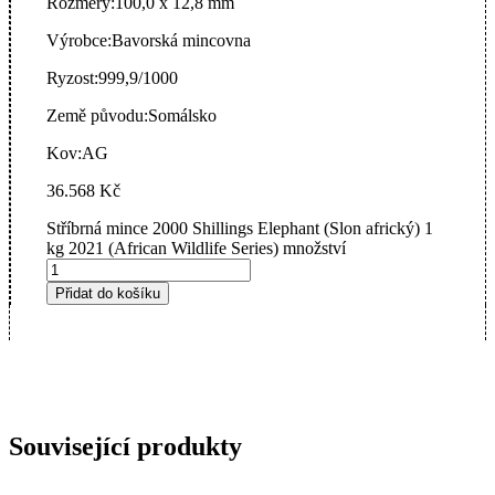
Rozměry:
100,0 x 12,8 mm
Výrobce:
Bavorská mincovna
Ryzost:
999,9/1000
Země původu:
Somálsko
Kov:
AG
36.568
Kč
Stříbrná mince 2000 Shillings Elephant (Slon africký) 1
kg 2021 (African Wildlife Series) množství
Přidat do košíku
Související produkty