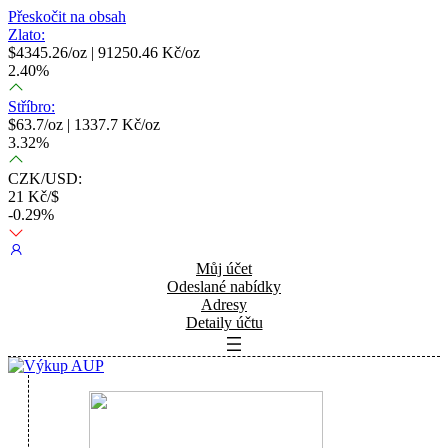
Přeskočit na obsah
Zlato:
$
4345.26
/oz |
91250.46
Kč/oz
2.40
%
Stříbro:
$
63.7
/oz |
1337.7
Kč/oz
3.32
%
CZK/USD:
21
Kč/$
-0.29
%
Můj účet
Odeslané nabídky
Adresy
Detaily účtu