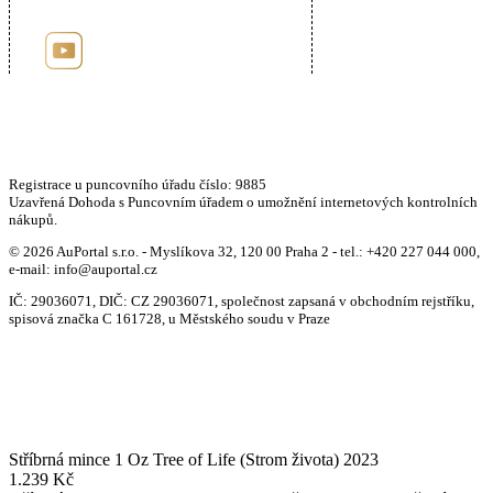
Registrace u puncovního úřadu číslo: 9885
Uzavřená Dohoda s Puncovním úřadem o umožnění internetových kontrolních
nákupů.
© 2026 AuPortal s.r.o. - Myslíkova 32, 120 00 Praha 2 - tel.: +420 227 044 000,
e-mail: info@auportal.cz
IČ: 29036071, DIČ: CZ 29036071, společnost zapsaná v obchodním rejstříku,
spisová značka C 161728, u Městského soudu v Praze
Stříbrná mince 1 Oz Tree of Life (Strom života) 2023
1.239
Kč