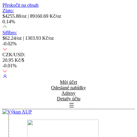
Přeskočit na obsah
Zlato:
$
4255.88
/oz |
89160.69
Kč/oz
0.14
%
Stříbro:
$
62.24
/oz |
1303.93
Kč/oz
-0.02
%
CZK/USD:
20.95
Kč/$
-0.01
%
Můj účet
Odeslané nabídky
Adresy
Detaily účtu