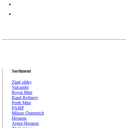
Sortiment
Zlaté slitky
Valcambi
Royal Mint
Rand Refinery
Perth Mint
PAMP
Münze Österreich
Heraeus
Argor-Heraeus