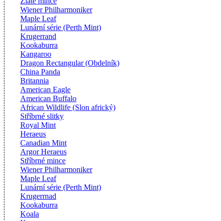
Zlaté mince
Wiener Philharmoniker
Maple Leaf
Lunární série (Perth Mint)
Krugerrand
Kookaburra
Kangaroo
Dragon Rectangular (Obdelník)
China Panda
Britannia
American Eagle
American Buffalo
African Wildlife (Slon africký)
Stříbrné slitky
Royal Mint
Heraeus
Canadian Mint
Argor Heraeus
Stříbrné mince
Wiener Philharmoniker
Maple Leaf
Lunární série (Perth Mint)
Krugerrnad
Kookaburra
Koala