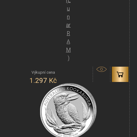
(L
u
n
ar
R
A
M
)
1.297
Kč