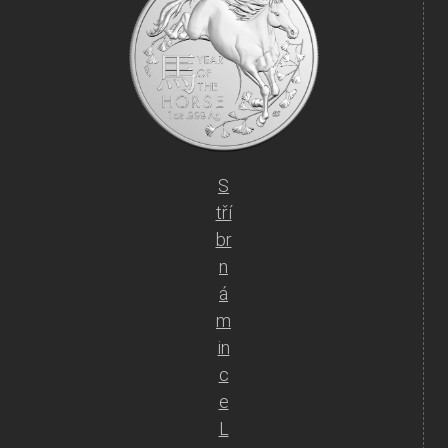
S
tří
br
n
á
m
in
c
e
L