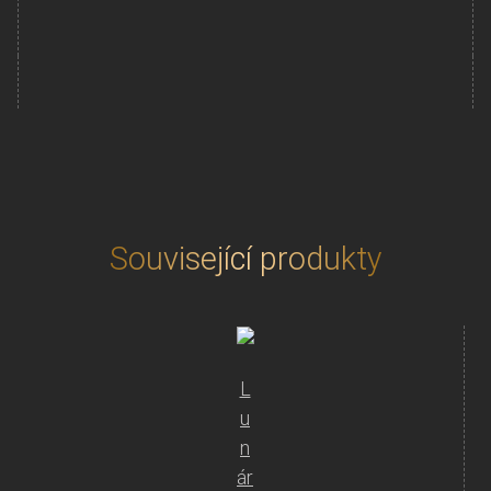
10
Oz
Australian
Kookaburra
(Ledňáček)
2024
množství
Související produkty
L
u
n
ár