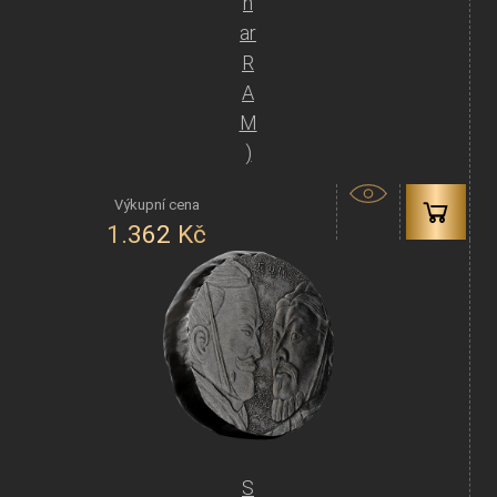
n
ar
R
A
M
)
1.362
Kč
S