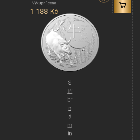
1.188
Kč
S
tří
br
n
á
m
in