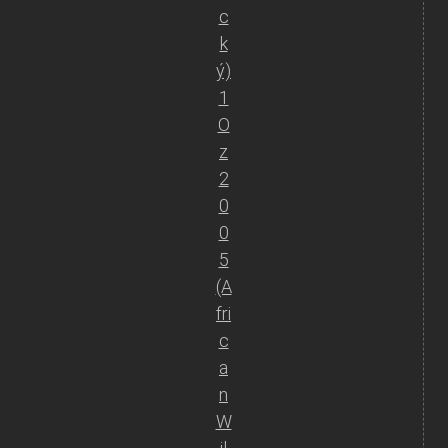
c
k
ý)
1
O
z
2
0
0
5
(A
fri
c
a
n
W