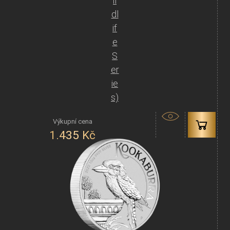
il
dl
if
e
S
er
ie
s)
1.435
Kč