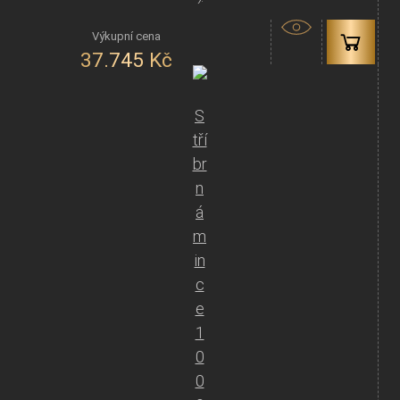
37.745
Kč
S
tří
br
n
á
m
in
c
e
1
0
0