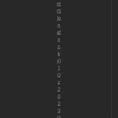
nt
(S
lo
n
af
ri
c
k
ý)
1
O
z
2
0
2
3
(A