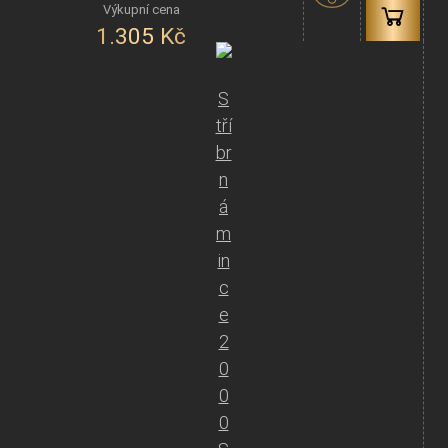
1.305
Kč
S
tří
br
n
á
m
in
c
e
2
0
0
0