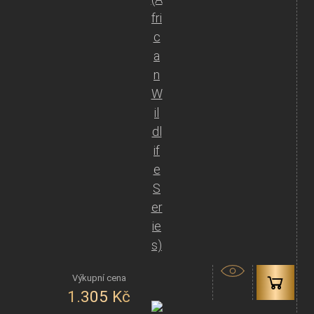
fri
c
a
n
W
il
dl
if
e
S
er
ie
s)
1.305
Kč