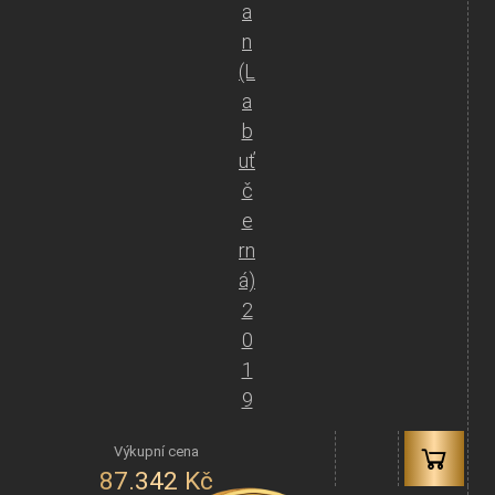
a
n
(L
a
b
uť
č
e
rn
á)
2
0
1
9
87.342
Kč