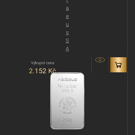
a
e
u
s
S
A
2.152
Kč