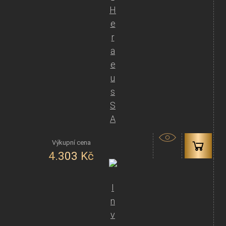
H
e
r
a
e
u
s
S
A
4.303
Kč
I
n
v