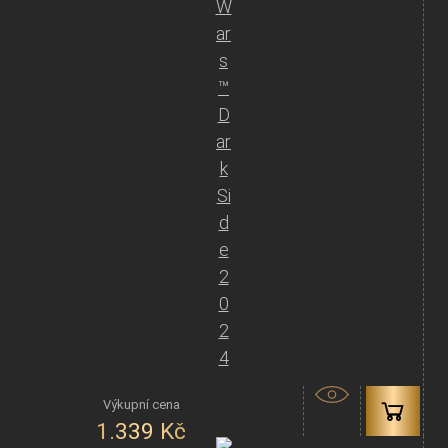
W
ar
s
™
D
ar
k
Si
d
e
2
0
2
4
1.339
Kč