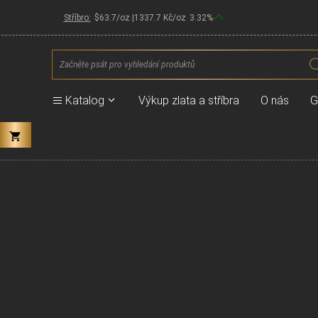
Stříbro:
$
63.7
/oz |
1337.7
Kč/oz
3.32
%
Products
search
Katalog
Výkup zlata a stříbra
O nás
G