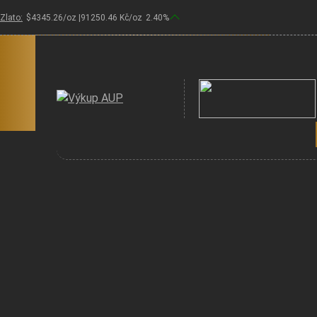
Zlato:
$
4345.26
/oz |
91250.46
Kč/oz
2.40
%