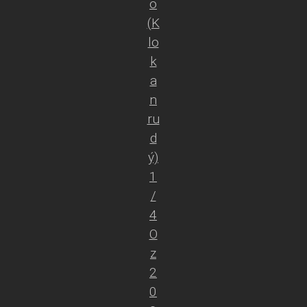
o
(K
lo
k
a
n
ru
d
ý)
1
/
4
O
z
2
0