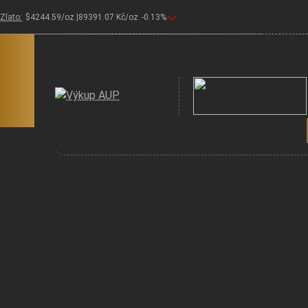
Zlato:
$
4244.59
/oz |
89391.07
Kč/oz
-0.13
%