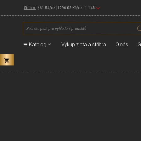
Stříbro:
$
61.54
/oz |
1296.03
Kč/oz
-1.14
%
Products
search
Katalog
Výkup zlata a stříbra
O nás
G