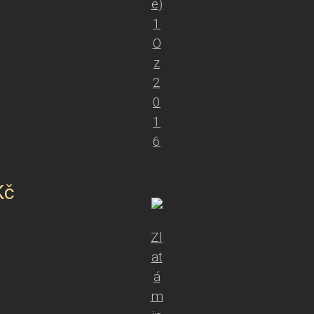
e)
1
O
z
2
0
1
6
Kč
Zl
at
á
m