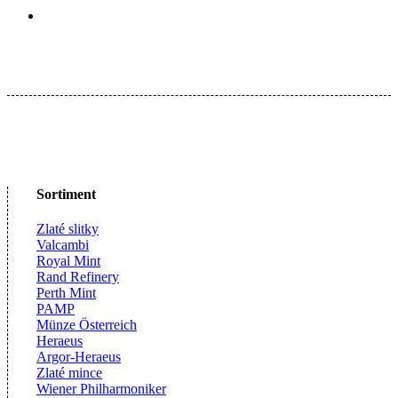
Sortiment
Zlaté slitky
Valcambi
Royal Mint
Rand Refinery
Perth Mint
PAMP
Münze Österreich
Heraeus
Argor-Heraeus
Zlaté mince
Wiener Philharmoniker