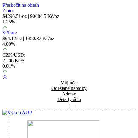
Přeskočit na obsah
Zlato:
$
4296.51
/oz |
90484.5
Kč/oz
1.25
%
Stříbro:
$
64.12
/oz |
1350.37
Kč/oz
4.00
%
CZK/USD:
21.06
Kč/$
0.01
%
Můj účet
Odeslané nabídky
Adresy
Detaily účtu