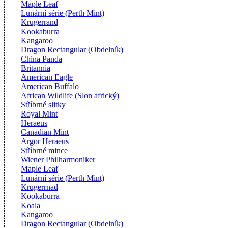
Maple Leaf
Lunární série (Perth Mint)
Krugerrand
Kookaburra
Kangaroo
Dragon Rectangular (Obdelník)
China Panda
Britannia
American Eagle
American Buffalo
African Wildlife (Slon africký)
Stříbrné slitky
Royal Mint
Heraeus
Canadian Mint
Argor Heraeus
Stříbrné mince
Wiener Philharmoniker
Maple Leaf
Lunární série (Perth Mint)
Krugerrnad
Kookaburra
Koala
Kangaroo
Dragon Rectangular (Obdelník)