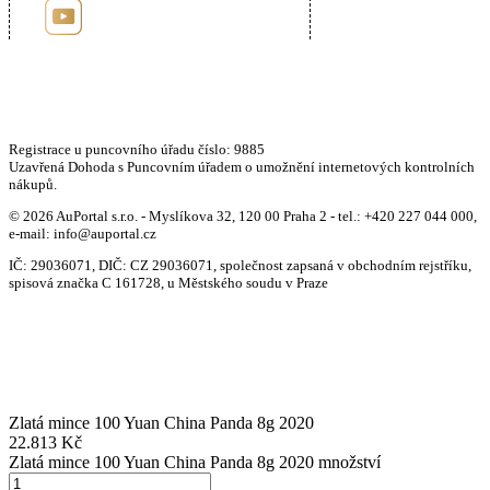
Registrace u puncovního úřadu číslo: 9885
Uzavřená Dohoda s Puncovním úřadem o umožnění internetových kontrolních
nákupů.
© 2026 AuPortal s.r.o. - Myslíkova 32, 120 00 Praha 2 - tel.: +420 227 044 000,
e-mail: info@auportal.cz
IČ: 29036071, DIČ: CZ 29036071, společnost zapsaná v obchodním rejstříku,
spisová značka C 161728, u Městského soudu v Praze
Zlatá mince 100 Yuan China Panda 8g 2020
22.813
Kč
Zlatá mince 100 Yuan China Panda 8g 2020 množství