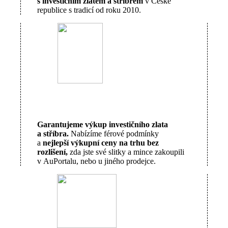
s investičním zlatem a stříbrem
v České
republice s tradicí od roku 2010.
Garantujeme výkup investičního zlata
a stříbra.
Nabízíme férové podmínky
a
nejlepší výkupní ceny na trhu bez
rozlišení,
zda jste své slitky a mince zakoupili
v AuPortalu, nebo u jiného prodejce.