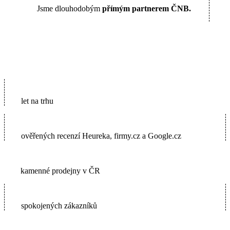
Jsme dlouhodobým
přímým partnerem ČNB.
16
let na trhu
5600+
ověřených recenzí Heureka, firmy.cz a Google.cz
2
kamenné prodejny v ČR
65000+
spokojených zákazníků