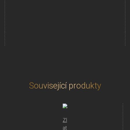
Zlatá
mince
Přidat do košíku
100
Yuan
China
Panda
8g
2018
množství
Související produkty
Zl
at