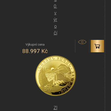
0.
v
ýr
o
čí
88.997
Kč
Zl