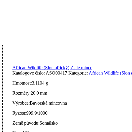
African Wildlife (Slon africký)
Zlaté mince
Katalogové číslo:
ASO00417
Kategorie:
African Wildlife (Slon 
Hmotnost:
3.1104 g
Rozměry:
20,0 mm
Výrobce:
Bavorská mincovna
Ryzost:
999,9/1000
Země původu:
Somálsko