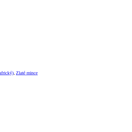
africký)
,
Zlaté mince