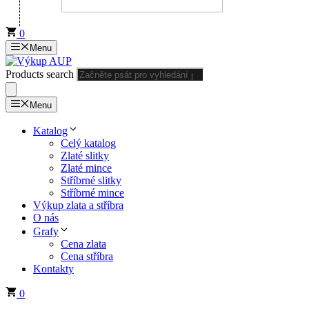
0
Menu
Products search
Menu
Katalog
Celý katalog
Zlaté slitky
Zlaté mince
Stříbrné slitky
Stříbrné mince
Výkup zlata a stříbra
O nás
Grafy
Cena zlata
Cena stříbra
Kontakty
0