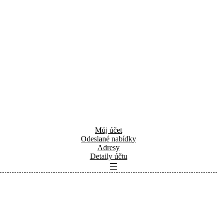
Můj účet
Odeslané nabídky
Adresy
Detaily účtu