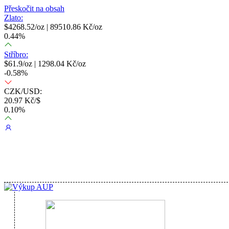
Přeskočit na obsah
Zlato:
$
4268.52
/oz |
89510.86
Kč/oz
0.44
%
Stříbro:
$
61.9
/oz |
1298.04
Kč/oz
-0.58
%
CZK/USD:
20.97
Kč/$
0.10
%