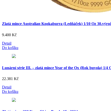
Zlatá mince Australian Kookaburra (Ledňáček) 1/10 Oz 30.výroč
9.400
Kč
Detail
Do košíku
Lunární série III. – zlatá mince Year of the Ox (Rok buvola) 1/4 
22.381
Kč
Detail
Do košíku