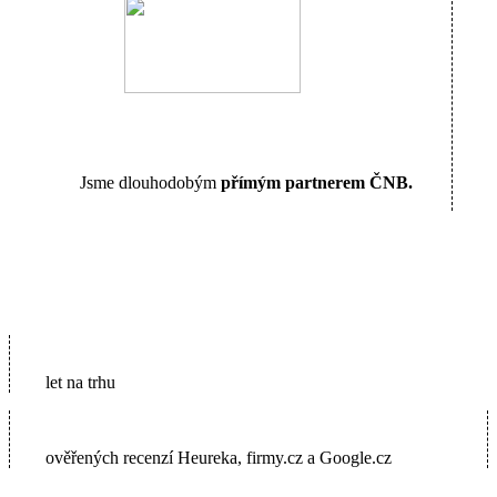
Jsme dlouhodobým
přímým partnerem ČNB.
16
let na trhu
5600+
ověřených recenzí Heureka, firmy.cz a Google.cz
2