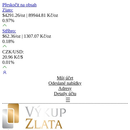
Přeskočit na obsah
Zlato:
$
4291.26
/oz |
89944.81
Kč/oz
0.97
%
Stříbro:
$
62.36
/oz |
1307.07
Kč/oz
0.18
%
CZK/USD:
20.96
Kč/$
0.01
%
Můj účet
Odeslané nabídky
Adresy
Detaily účtu