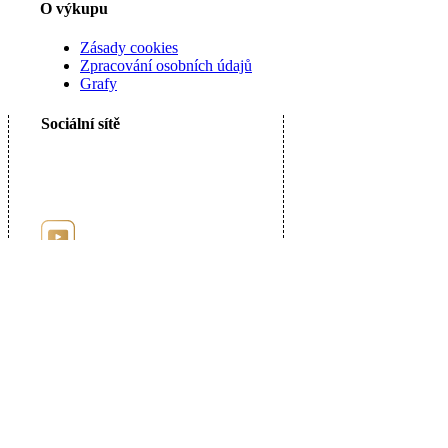
O výkupu
Zásady cookies
Zpracování osobních údajů
Grafy
Sociální sítě
Registrace u puncovního úřadu číslo: 9885
Uzavřená Dohoda s Puncovním úřadem o umožnění internetových kontrolních
nákupů.
© 2026 AuPortal s.r.o. - Myslíkova 32, 120 00 Praha 2 - tel.: +420 227 044 000,
e-mail: info@auportal.cz