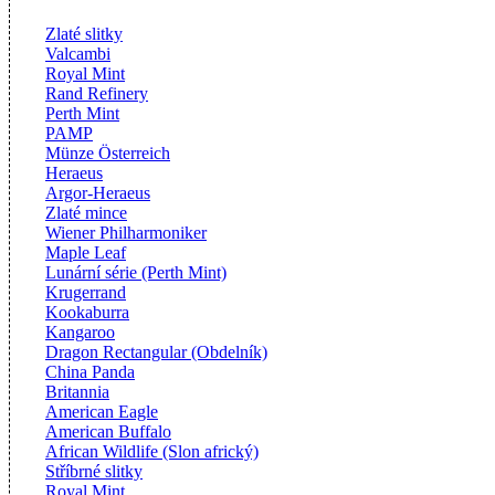
Zlaté slitky
Valcambi
Royal Mint
Rand Refinery
Perth Mint
PAMP
Münze Österreich
Heraeus
Argor-Heraeus
Zlaté mince
Wiener Philharmoniker
Maple Leaf
Lunární série (Perth Mint)
Krugerrand
Kookaburra
Kangaroo
Dragon Rectangular (Obdelník)
China Panda
Britannia
American Eagle
American Buffalo
African Wildlife (Slon africký)
Stříbrné slitky
Royal Mint