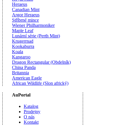
Heraeus
Canadian Mint
Argor Heraeus
Stříbrné mince
Wiener Philharmoniker
Maple Leaf
Lunární série (Perth Mint)
Krugerrnad
Kookaburra
Koala
Kangaroo
Dragon Rectangular (Obdelník)
China Panda
Britannia
American Eagle
African Wildlife (Slon africký)
AuPortal
Katalog
Prodejny
O nás
Kontakt