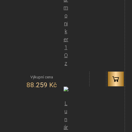
m
o
ni
k
er
1
O
z
88.259
Kč
L
u
n
ár