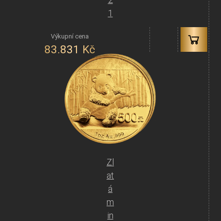
1
83.831
Kč
Zl
at
á
m
in