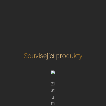
100
AUD
Australian
Kangaroo
(Klokan
rudý)
1
Oz
2024
množství
Související produkty
Zl
at
á
m