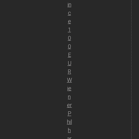
in
c
e
1
0
0
E
U
R
W
ie
n
er
P
hil
h
ar