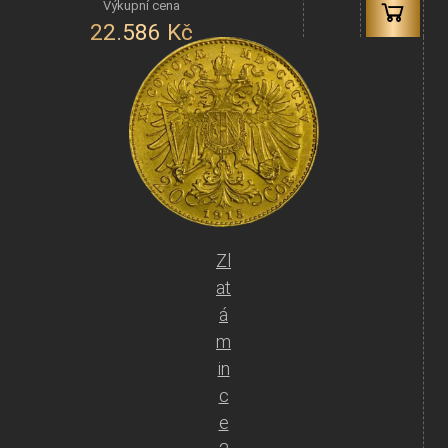
22.586
Kč
Zl
at
á
m
in
c
e