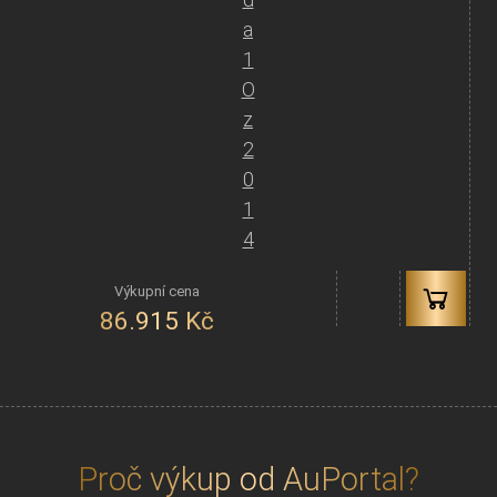
a
1
O
z
2
0
1
4
86.915
Kč
Proč výkup od AuPortal?