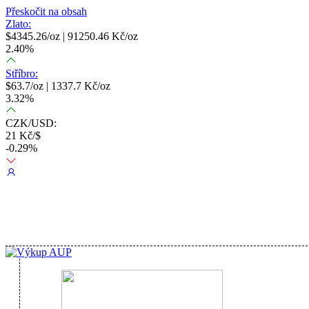
Přeskočit na obsah
Zlato:
$
4345.26
/oz |
91250.46
Kč/oz
2.40
%
Stříbro:
$
63.7
/oz |
1337.7
Kč/oz
3.32
%
CZK/USD:
21
Kč/$
-0.29
%