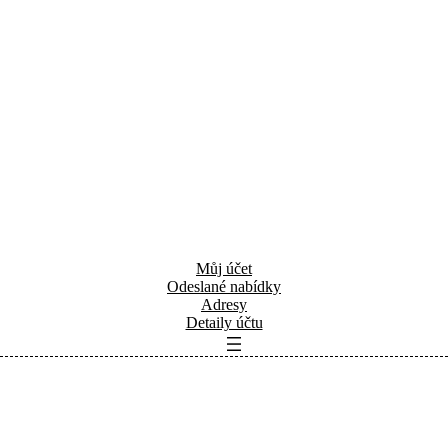
Můj účet
Odeslané nabídky
Adresy
Detaily účtu