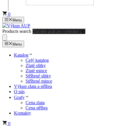
0
Menu
Products search
Menu
Katalog
Celý katalog
Zlaté slitky
Zlaté mince
Stříbrné slitky
Stříbrné mince
Výkup zlata a stříbra
O nás
Grafy
Cena zlata
Cena stříbra
Kontakty
0