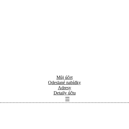
Můj účet
Odeslané nabídky
Adresy
Detaily účtu