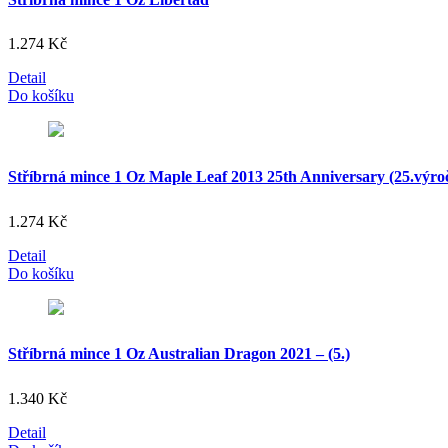
1.274
Kč
Detail
Do košíku
Stříbrná mince 1 Oz Maple Leaf 2013 25th Anniversary (25.výro
1.274
Kč
Detail
Do košíku
Stříbrná mince 1 Oz Australian Dragon 2021 – (5.)
1.340
Kč
Detail