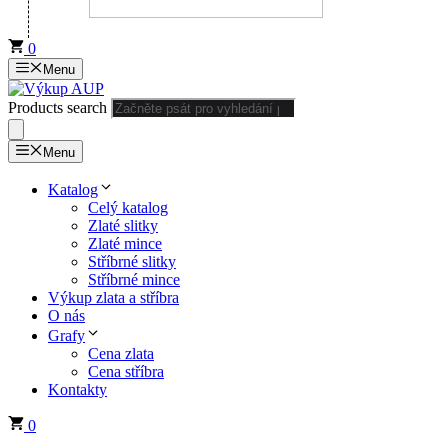
0
Menu
Products search
Menu
Katalog
Celý katalog
Zlaté slitky
Zlaté mince
Stříbrné slitky
Stříbrné mince
Výkup zlata a stříbra
O nás
Grafy
Cena zlata
Cena stříbra
Kontakty
0