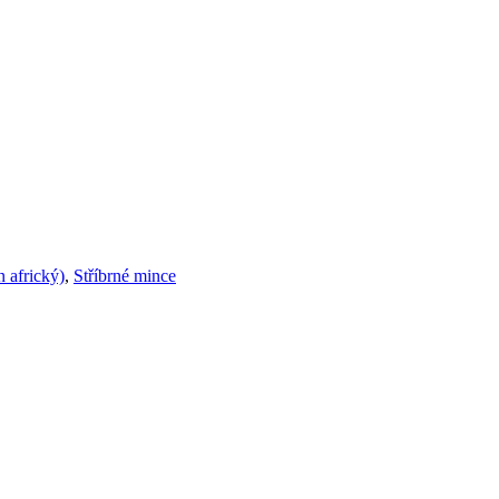
n africký)
,
Stříbrné mince