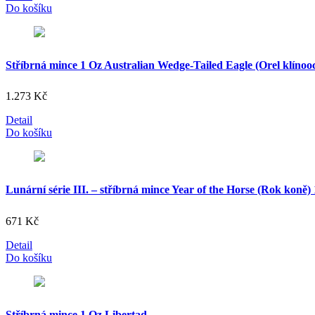
Do košíku
Stříbrná mince 1 Oz Australian Wedge-Tailed Eagle (Orel klínoo
1.273
Kč
Detail
Do košíku
Lunární série III. – stříbrná mince Year of the Horse (Rok koně)
671
Kč
Detail
Do košíku
Stříbrná mince 1 Oz Libertad