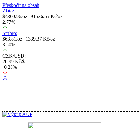
Přeskočit na obsah
Zlato:
$
4360.96
/oz |
91536.55
Kč/oz
2.77
%
Stříbro:
$
63.81
/oz |
1339.37
Kč/oz
3.50
%
CZK/USD:
20.99
Kč/$
-0.28
%