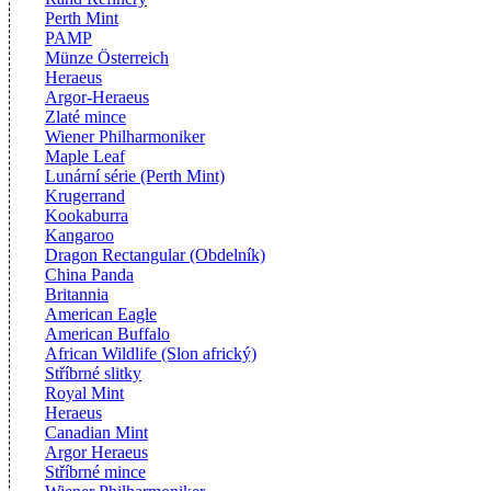
Perth Mint
PAMP
Münze Österreich
Heraeus
Argor-Heraeus
Zlaté mince
Wiener Philharmoniker
Maple Leaf
Lunární série (Perth Mint)
Krugerrand
Kookaburra
Kangaroo
Dragon Rectangular (Obdelník)
China Panda
Britannia
American Eagle
American Buffalo
African Wildlife (Slon africký)
Stříbrné slitky
Royal Mint
Heraeus
Canadian Mint
Argor Heraeus
Stříbrné mince