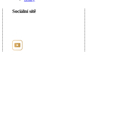
Sociální sítě
Registrace u puncovního úřadu číslo: 9885
Uzavřená Dohoda s Puncovním úřadem o umožnění internetových kontrolních
nákupů.
© 2026 AuPortal s.r.o. - Myslíkova 32, 120 00 Praha 2 - tel.: +420 227 044 000,
e-mail: info@auportal.cz
IČ: 29036071, DIČ: CZ 29036071, společnost zapsaná v obchodním rejstříku,
spisová značka C 161728, u Městského soudu v Praze