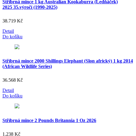
Stříbrná mince 1 kg Australian Kookaburra (Ledňáček)
2025 35.výročí (1990-2025)
38.719
Kč
Detail
Do košíku
Stříbrná mince 2000 Shillings Elephant (Slon africký) 1 kg 2014
(African Wildlife Series)
36.568
Kč
Detail
Do košíku
Stříbrná mince 2 Pounds Britannia 1 Oz 2026
1.238
Kč