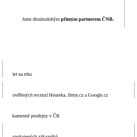
Jsme dlouhodobým
přímým partnerem ČNB.
16
let na trhu
5600+
ověřených recenzí Heureka, firmy.cz a Google.cz
2
kamenné prodejny v ČR
65000+
spokojených zákazníků