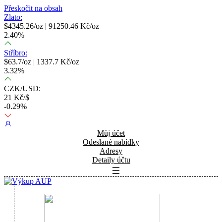
Přeskočit na obsah
Zlato:
$
4345.26
/oz |
91250.46
Kč/oz
2.40
%
Stříbro:
$
63.7
/oz |
1337.7
Kč/oz
3.32
%
CZK/USD:
21
Kč/$
-0.29
%
Můj účet
Odeslané nabídky
Adresy
Detaily účtu