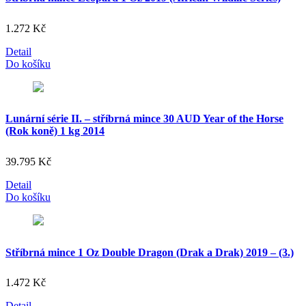
1.272
Kč
Detail
Do košíku
Lunární série II. – stříbrná mince 30 AUD Year of the Horse
(Rok koně) 1 kg 2014
39.795
Kč
Detail
Do košíku
Stříbrná mince 1 Oz Double Dragon (Drak a Drak) 2019 – (3.)
1.472
Kč
Detail