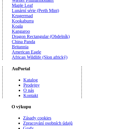
Wiener Philharmoniker
Maple Leaf
Lunární série (Perth Mint)
Krugerrnad
Kookaburra
Koala
Kangaroo
Dragon Rectangular (Obdelník)
China Panda
Britannia
American Eagle
African Wildlife (Slon africký)
AuPortal
Katalog
Prodejny
O nás
Kontakt
O výkupu
Zásady cookies
Zpracování osobních údajů
Grafy