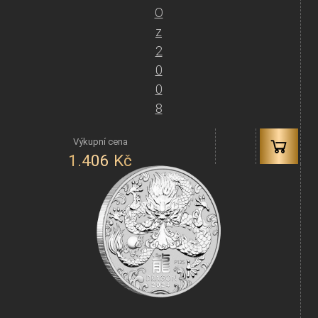
O
z
2
0
0
8
1.406
Kč