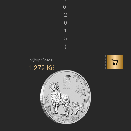
0-
2
0
1
5
)
1.272
Kč