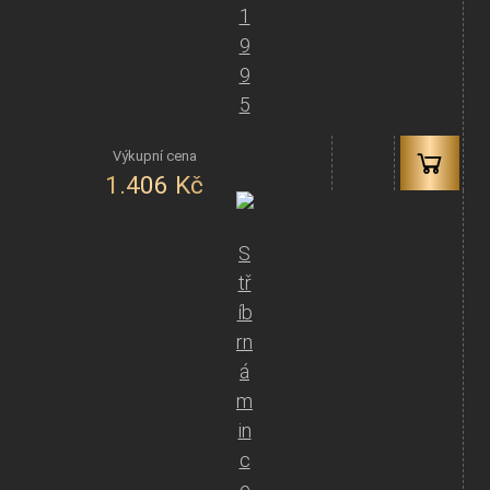
1
9
9
5
1.406
Kč
S
tř
íb
rn
á
m
in
c
e