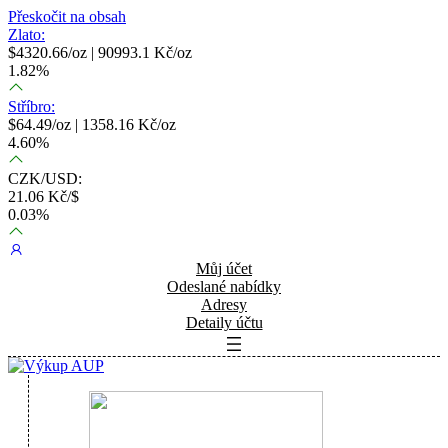
Přeskočit na obsah
Zlato:
$
4320.66
/oz |
90993.1
Kč/oz
1.82
%
Stříbro:
$
64.49
/oz |
1358.16
Kč/oz
4.60
%
CZK/USD:
21.06
Kč/$
0.03
%
Můj účet
Odeslané nabídky
Adresy
Detaily účtu