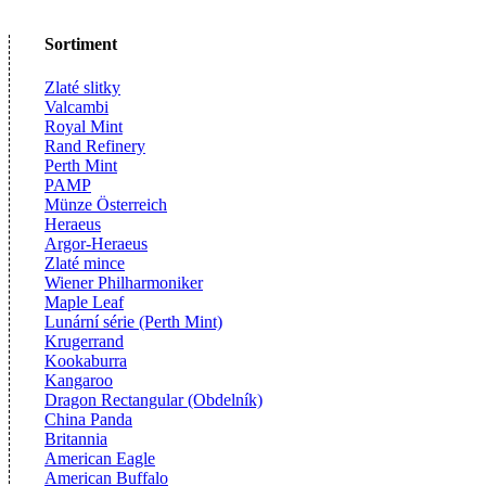
Sortiment
Zlaté slitky
Valcambi
Royal Mint
Rand Refinery
Perth Mint
PAMP
Münze Österreich
Heraeus
Argor-Heraeus
Zlaté mince
Wiener Philharmoniker
Maple Leaf
Lunární série (Perth Mint)
Krugerrand
Kookaburra
Kangaroo
Dragon Rectangular (Obdelník)
China Panda
Britannia
American Eagle
American Buffalo