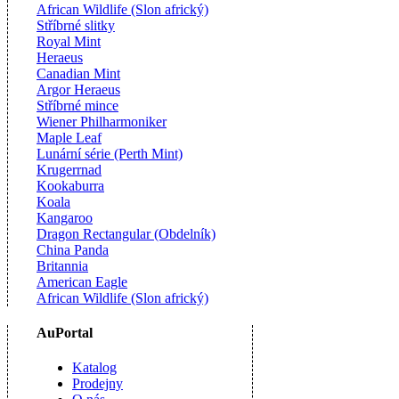
African Wildlife (Slon africký)
Stříbrné slitky
Royal Mint
Heraeus
Canadian Mint
Argor Heraeus
Stříbrné mince
Wiener Philharmoniker
Maple Leaf
Lunární série (Perth Mint)
Krugerrnad
Kookaburra
Koala
Kangaroo
Dragon Rectangular (Obdelník)
China Panda
Britannia
American Eagle
African Wildlife (Slon africký)
AuPortal
Katalog
Prodejny