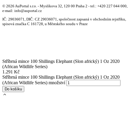
© 2026 AuPortal s.r.o. - Myslíkova 32, 120 00 Praha 2 - tel.: +420 227 044 000,
e-mail: info@auportal.cz
IČ: 29036071, DIČ: CZ 29036071, společnost zapsaná v obchodním rejstříku,
spisová značka C 161728, u Městského soudu v Praze
Stříbrná mince 100 Shillings Elephant (Slon africký) 1 Oz 2020
(African Wildlife Series)
1.291
Kč
Stříbrná mince 100 Shillings Elephant (Slon africký) 1 Oz 2020
(African Wildlife Series) množství
Do košíku