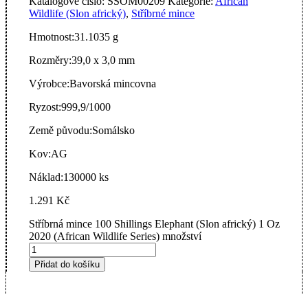
Katalogové číslo:
SSOM00209
Kategorie:
African
Wildlife (Slon africký)
,
Stříbrné mince
Hmotnost:
31.1035 g
Rozměry:
39,0 x 3,0 mm
Výrobce:
Bavorská mincovna
Ryzost:
999,9/1000
Země původu:
Somálsko
Kov:
AG
Náklad:
130000 ks
1.291
Kč
Stříbrná mince 100 Shillings Elephant (Slon africký) 1 Oz
2020 (African Wildlife Series) množství
Přidat do košíku