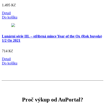
1.495
Kč
Detail
Do košíku
Lunární série III. – stříbrná mince Year of the Ox (Rok buvola)
1/2 Oz 2021
714
Kč
Detail
Do košíku
Proč výkup od AuPortal?