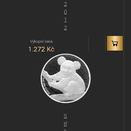
2
0
1
2
1.272
Kč
S
tř