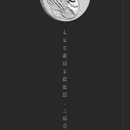
L
u
n
ár
ní
s
ér
ie
III
.
–
st
ří