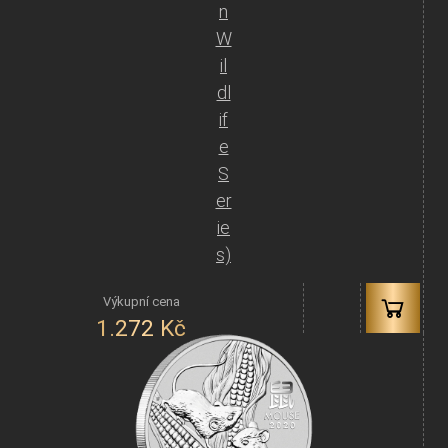
n
W
il
dl
if
e
S
er
ie
s)
1.272
Kč