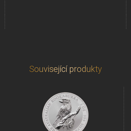
10
Oz
Australian
Kookaburra
(Ledňáček)
2025
35.výročí
(1990-
2025)
množství
Související produkty