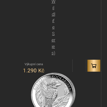
W
il
dl
if
e
S
er
ie
s)
1.290
Kč