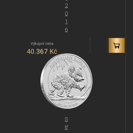
2
0
1
6
40.367
Kč
S
tř