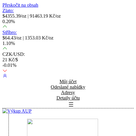
Přeskočit na obsah
Zlato:
$
4355.39
/oz |
91463.19
Kč/oz
0.20
%
Stříbro:
$
64.43
/oz |
1353.03
Kč/oz
1.10
%
CZK/USD:
21
Kč/$
-0.01
%
Můj účet
Odeslané nabídky
Adresy
Detaily účtu