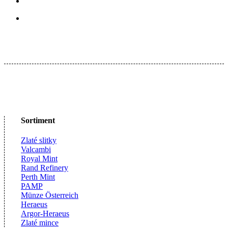
Sortiment
Zlaté slitky
Valcambi
Royal Mint
Rand Refinery
Perth Mint
PAMP
Münze Österreich
Heraeus
Argor-Heraeus
Zlaté mince