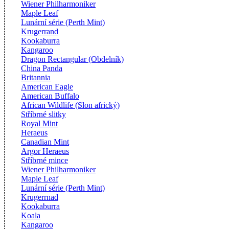
Wiener Philharmoniker
Maple Leaf
Lunární série (Perth Mint)
Krugerrand
Kookaburra
Kangaroo
Dragon Rectangular (Obdelník)
China Panda
Britannia
American Eagle
American Buffalo
African Wildlife (Slon africký)
Stříbrné slitky
Royal Mint
Heraeus
Canadian Mint
Argor Heraeus
Stříbrné mince
Wiener Philharmoniker
Maple Leaf
Lunární série (Perth Mint)
Krugerrnad
Kookaburra
Koala
Kangaroo