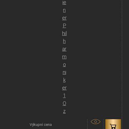
ie
n
er
P
hil
h
ar
m
o
ni
k
er
1
O
z