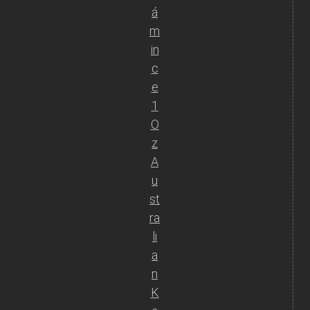
á
m
in
c
e
1
O
z
A
u
st
ra
li
a
n
K