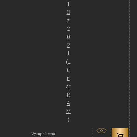
1
O
z
2
0
2
1
(L
u
n
ar
R
A
M
)