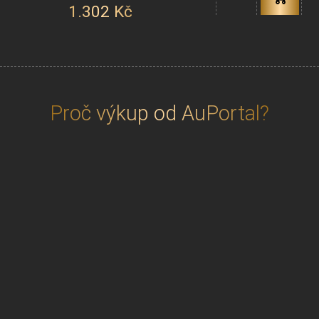
1.302
Kč
Proč výkup od AuPortal?
Patříme mezi
významné obchodníky
s investičním zlatem a stříbrem
v České
republice s tradicí od roku 2010.