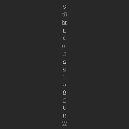
S
tří
br
n
á
m
in
c
e
1,
5
0
E
U
R
W