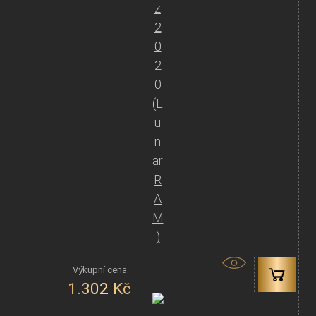
z
2
0
2
0
(L
u
n
ar
R
A
M
)
1.302
Kč