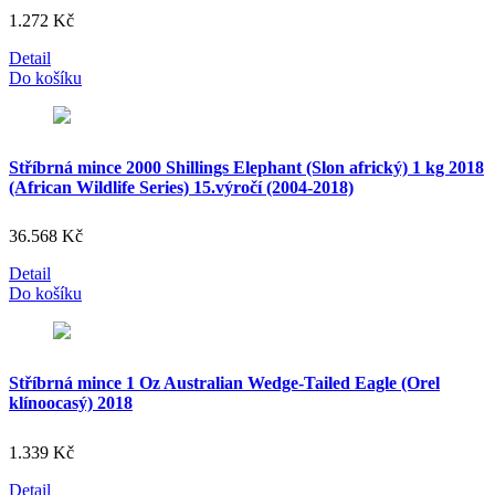
1.272
Kč
Detail
Do košíku
Stříbrná mince 2000 Shillings Elephant (Slon africký) 1 kg 2018
(African Wildlife Series) 15.výročí (2004-2018)
36.568
Kč
Detail
Do košíku
Stříbrná mince 1 Oz Australian Wedge-Tailed Eagle (Orel
klínoocasý) 2018
1.339
Kč
Detail