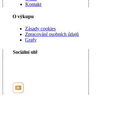
Kontakt
O výkupu
Zásady cookies
Zpracování osobních údajů
Grafy
Sociální sítě
Registrace u puncovního úřadu číslo: 9885
Uzavřená Dohoda s Puncovním úřadem o umožnění internetových kontrolních
nákupů.