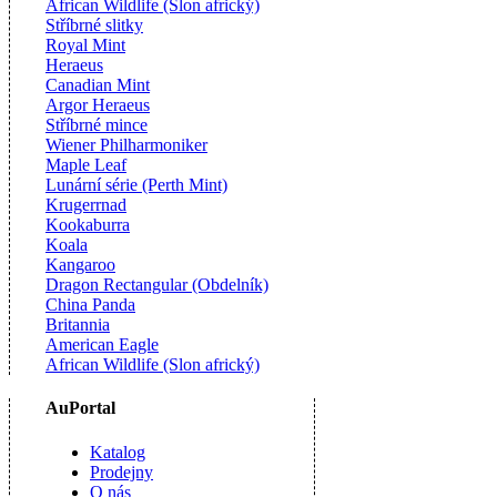
African Wildlife (Slon africký)
Stříbrné slitky
Royal Mint
Heraeus
Canadian Mint
Argor Heraeus
Stříbrné mince
Wiener Philharmoniker
Maple Leaf
Lunární série (Perth Mint)
Krugerrnad
Kookaburra
Koala
Kangaroo
Dragon Rectangular (Obdelník)
China Panda
Britannia
American Eagle
African Wildlife (Slon africký)
AuPortal
Katalog
Prodejny
O nás