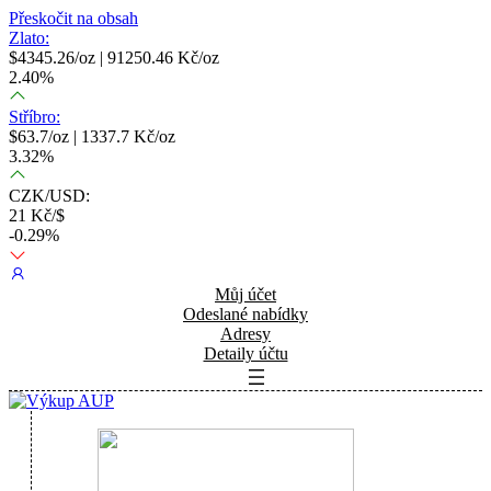
Přeskočit na obsah
Zlato:
$
4345.26
/oz |
91250.46
Kč/oz
2.40
%
Stříbro:
$
63.7
/oz |
1337.7
Kč/oz
3.32
%
CZK/USD:
21
Kč/$
-0.29
%
Můj účet
Odeslané nabídky
Adresy
Detaily účtu