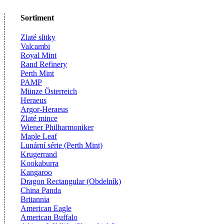
Sortiment
Zlaté slitky
Valcambi
Royal Mint
Rand Refinery
Perth Mint
PAMP
Münze Österreich
Heraeus
Argor-Heraeus
Zlaté mince
Wiener Philharmoniker
Maple Leaf
Lunární série (Perth Mint)
Krugerrand
Kookaburra
Kangaroo
Dragon Rectangular (Obdelník)
China Panda
Britannia
American Eagle
American Buffalo