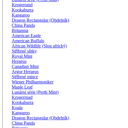
Krugerrand
Kookaburra
Kangaroo
Dragon Rectangular (Obdelník)
China Panda
Britannia
American Eagle
American Buffalo
African Wildlife (Slon africký)
Stříbrné slitky
Royal Mint
Heraeus
Canadian Mint
Argor Heraeus
Stříbrné mince
Wiener Philharmoniker
Maple Leaf
Lunární série (Perth Mint)
Krugerrnad
Kookaburra
Koala
Kangaroo
Dragon Rectangular (Obdelník)
China Panda