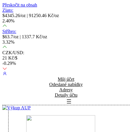
Přeskočit na obsah
Zlato:
$
4345.26
/oz |
91250.46
Kč/oz
2.40
%
Stříbro:
$
63.7
/oz |
1337.7
Kč/oz
3.32
%
CZK/USD:
21
Kč/$
-0.29
%
Můj účet
Odeslané nabídky
Adresy
Detaily účtu