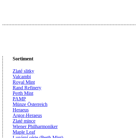
Sortiment
Zlaté slitky
Valcambi
Royal Mint
Rand Refinery
Perth Mint
PAMP
Münze Österreich
Heraeus
Argor-Heraeus
Zlaté mince
Wiener Philharmoniker
Maple Leaf
Lunární série (Perth Mint)