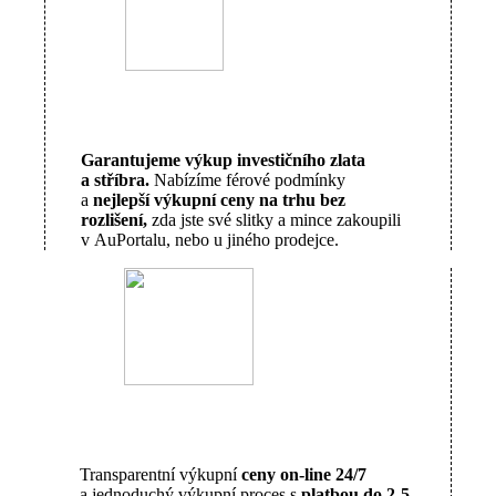
Garantujeme výkup investičního zlata
a stříbra.
Nabízíme férové podmínky
a
nejlepší výkupní ceny na trhu bez
rozlišení,
zda jste své slitky a mince zakoupili
v AuPortalu, nebo u jiného prodejce.
Transparentní výkupní
ceny on-line 24/7
a jednoduchý výkupní proces s
platbou do 2-5