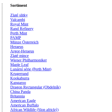
Sortiment
Zlaté slitky
Valcambi
Royal Mint
Rand Refinery
Perth Mint
PAMP
Münze Österreich
Heraeus
Argor-Heraeus
Zlaté mince
Wiener Philharmoniker
Maple Leaf
Lunární série (Perth Mint)
Krugerrand
Kookaburra
Kangaroo
Dragon Rectangular (Obdelník)
China Panda
Britannia
American Eagle
American Buffalo
African Wildlife (Slon africký)