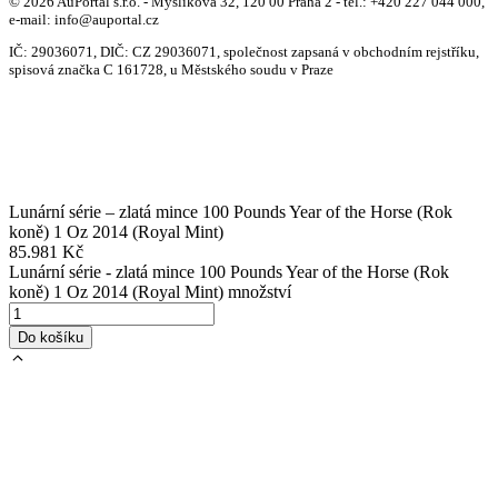
© 2026 AuPortal s.r.o. - Myslíkova 32, 120 00 Praha 2 - tel.: +420 227 044 000,
e-mail: info@auportal.cz
IČ: 29036071, DIČ: CZ 29036071, společnost zapsaná v obchodním rejstříku,
spisová značka C 161728, u Městského soudu v Praze
Lunární série – zlatá mince 100 Pounds Year of the Horse (Rok
koně) 1 Oz 2014 (Royal Mint)
85.981
Kč
Lunární série - zlatá mince 100 Pounds Year of the Horse (Rok
koně) 1 Oz 2014 (Royal Mint) množství
Do košíku