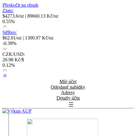
Přeskočit na obsah
Zlato:
$
4273.6
/oz |
89660.13
Kč/oz
0.55
%
Stříbro:
$
62.01
/oz |
1300.97
Kč/oz
-0.39
%
CZK/USD:
20.98
Kč/$
0.12
%
Můj účet
Odeslané nabídky
Adresy
Detaily účtu