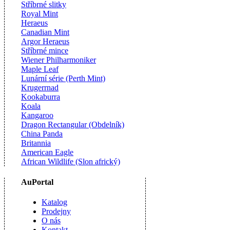
Stříbrné slitky
Royal Mint
Heraeus
Canadian Mint
Argor Heraeus
Stříbrné mince
Wiener Philharmoniker
Maple Leaf
Lunární série (Perth Mint)
Krugerrnad
Kookaburra
Koala
Kangaroo
Dragon Rectangular (Obdelník)
China Panda
Britannia
American Eagle
African Wildlife (Slon africký)
AuPortal
Katalog
Prodejny
O nás
Kontakt