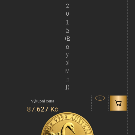
2
0
1
5
(R
o
y
al
M
in
t)
87.627
Kč