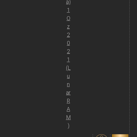
a)
1
O
z
2
0
2
1
(L
u
n
ar
R
A
M
)