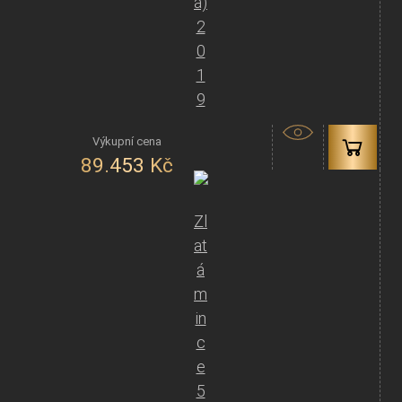
á)
2
0
1
9
89.453
Kč
Zl
at
á
m
in
c
e
5