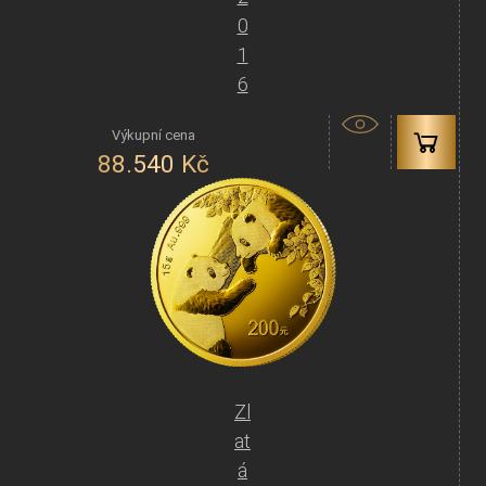
0
1
6
88.540
Kč
Zl
at
á