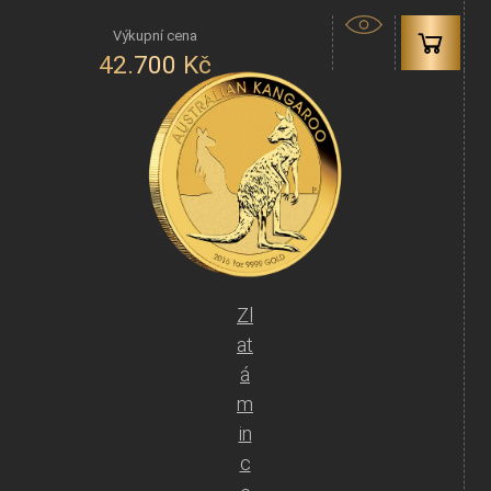
42.700
Kč
Zl
at
á
m
in
c