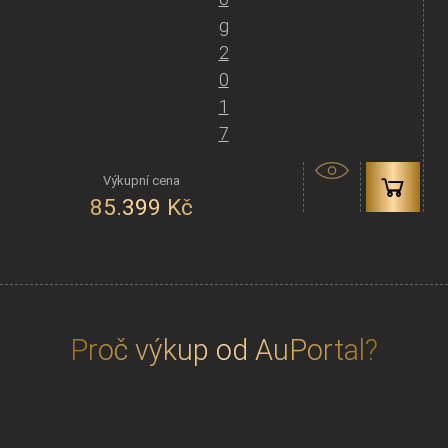
g
2
0
1
7
85.399
Kč
Proč výkup od AuPortal?