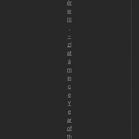
ér
ie
III
.
–
zl
at
á
m
in
c
e
Y
e
ar
of
th