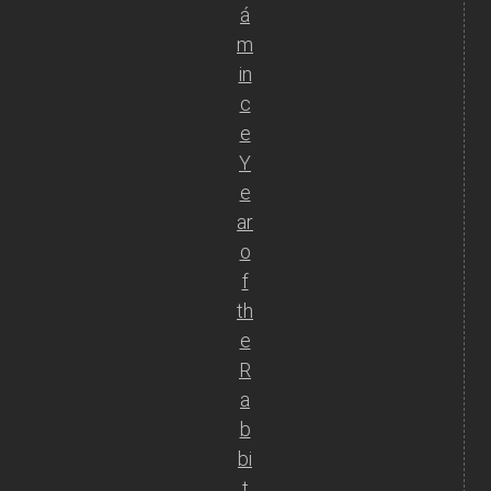
á
m
in
c
e
Y
e
ar
o
f
th
e
R
a
b
bi
t