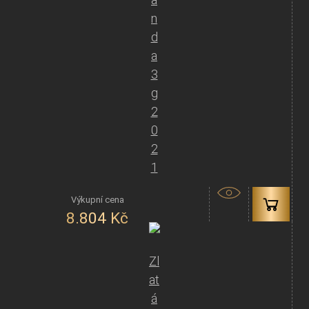
n
d
a
3
g
2
0
2
1
8.804
Kč
Zl
at
á