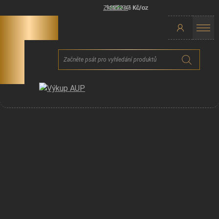
Zlato:
91250.46
Stříbro:
1337.7
Kč/oz
Kč/oz
Products
search