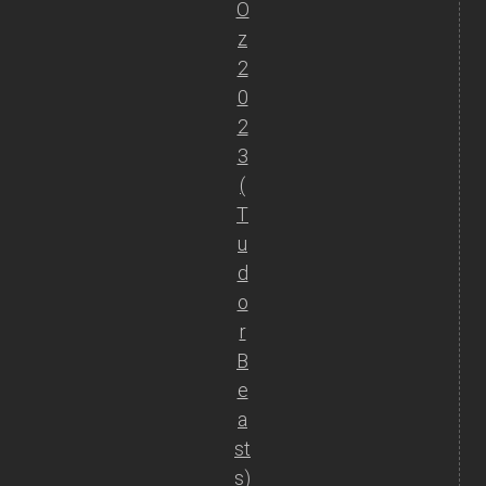
O
z
2
0
2
3
(
T
u
d
o
r
B
e
a
st
s)