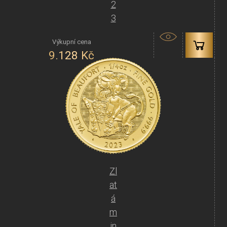
2
3
9.128
Kč
Zl
at
á
m
in