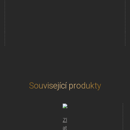
Lunární
série
Přidat do košíku
III.
-
zlatá
mince
Year
of
the
Ox
(Rok
buvola)
Související produkty
1/4
Oz
2021
množství
Zl
at