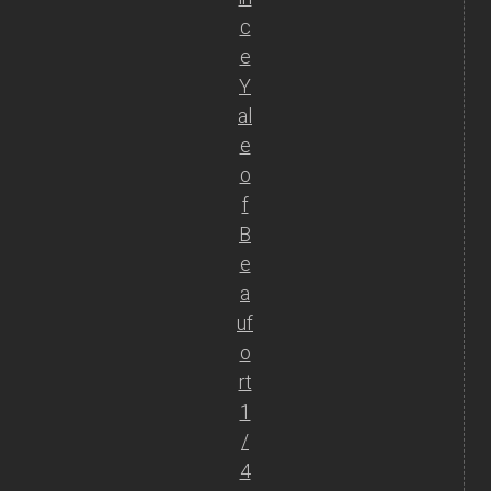
c
e
Y
al
e
o
f
B
e
a
uf
o
rt
1
/
4