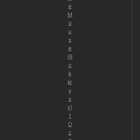
e
M
o
u
s
e
(R
o
k
kr
y
s
y)
1
O
z