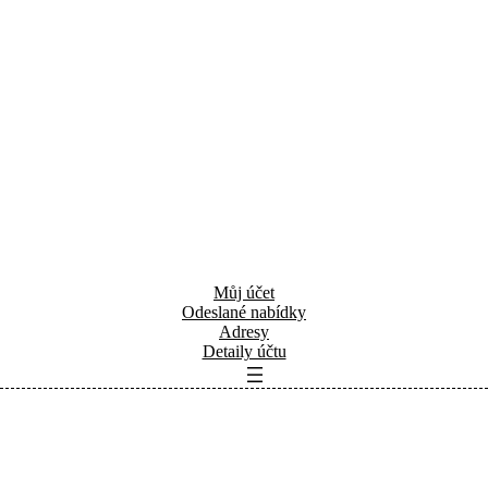
Můj účet
Odeslané nabídky
Adresy
Detaily účtu