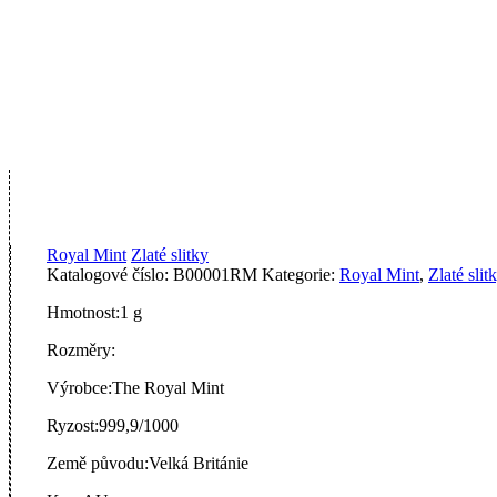
Royal Mint
Zlaté slitky
Katalogové číslo:
B00001RM
Kategorie:
Royal Mint
,
Zlaté slit
Hmotnost:
1 g
Rozměry:
Výrobce:
The Royal Mint
Ryzost:
999,9/1000
Země původu:
Velká Británie