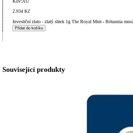
Kov:
AU
2.934
Kč
Investiční zlato - zlatý slitek 1g The Royal Mint - Britannia mno
Přidat do košíku
Související produkty