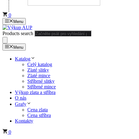
0
Menu
Products search
Menu
Katalog
Celý katalog
Zlaté slitky
Zlaté mince
Stříbrné slitky
Stříbrné mince
Výkup zlata a stříbra
O nás
Grafy
Cena zlata
Cena stříbra
Kontakty
0