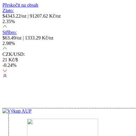
Přeskočit na obsah
Zlato:
$
4343.22
/oz |
91207.62
Kč/oz
2.35
%
Stříbro:
$
63.49
/oz |
1333.29
Kč/oz
2.98
%
CZK/USD:
21
Kč/$
-0.24
%