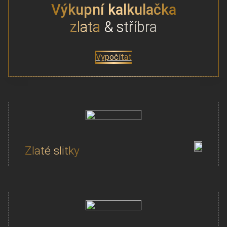
Výkupní kalkulačka
zlata
& stříbra
Vypočítat
Zlaté slitky