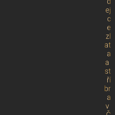
d
ej
c
e
zl
at
a
a
st
ří
br
a
v
Č