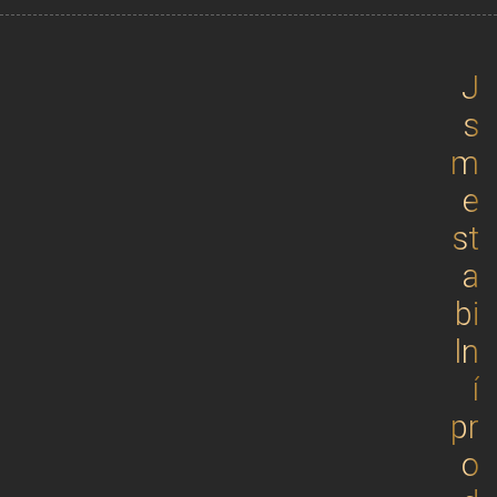
J
s
m
e
st
a
bi
ln
í
pr
o