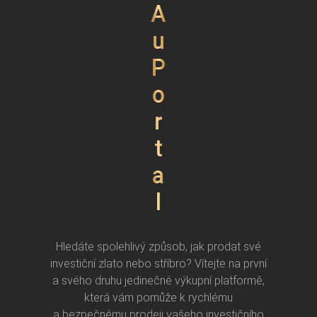
A
u
P
o
r
t
a
l
Hledáte spolehlivý způsob, jak prodat své
investiční zlato nebo stříbro? Vítejte na první
a svého druhu jedinečné výkupní platformě,
která vám pomůže k rychlému
a bezpečnému prodeji vašeho investičního