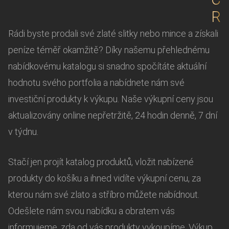
R
Rádi byste prodali své zlaté slitky nebo mince a získali
peníze téměř okamžitě? Díky našemu přehlednému
nabídkovému katalogu si snadno spočítáte aktuální
hodnotu svého portfolia a nabídnete nám své
investiční produkty k výkupu. Naše výkupní ceny jsou
aktualizovány online nepřetržitě, 24 hodin denně, 7 dní
v týdnu.
Stačí jen projít katalog produktů, vložit nabízené
produkty do košíku a ihned vidíte výkupní cenu, za
kterou nám své zlato a stříbro můžete nabídnout.
Odešlete nám svou nabídku a obratem vás
informujeme, zda od vás produkty vykoupíme. Výkup